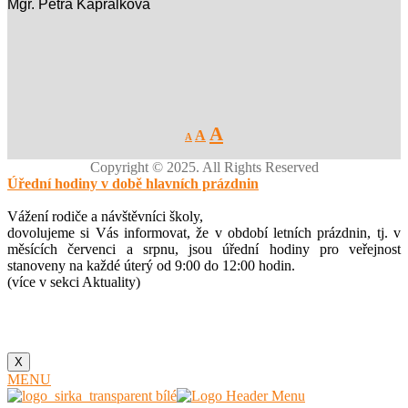
Mgr. Petra Kaprálková
Decrease
Reset
Increase
A
A
A
font
font
size.
font
size.
Copyright © 2025. All Rights Reserved
size.
Úřední hodiny v době hlavních prázdnin
Vážení rodiče a návštěvníci školy,
dovolujeme si Vás informovat, že v období letních prázdnin, tj. v
měsících červenci a srpnu, jsou úřední hodiny pro veřejnost
stanoveny na každé úterý od 9:00 do 12:00 hodin.
(více v sekci Aktuality)
X
MENU