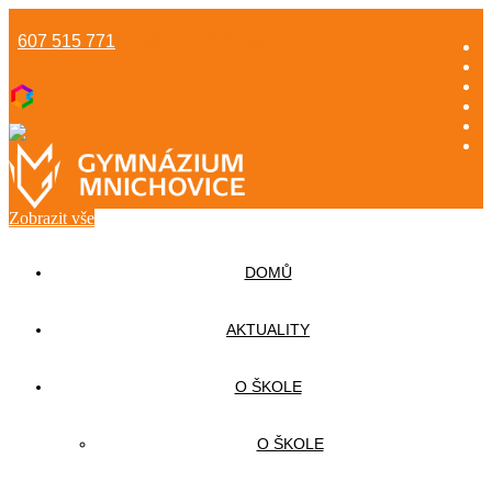
607 515 771
info@gzsmnichovice.cz
Zobrazit vše
DOMŮ
AKTUALITY
O ŠKOLE
O ŠKOLE