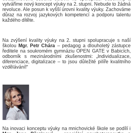
vytváříme nový koncept výuky na 2. stupni. Nebude to žádná
revoluce. Ale posun k vyšší úrovni kvality výuky. Zachováme
důraz na rozvoj jazykových kompetencí a podporu talentu
každého dítěte.
Na zvýšení kvality výuky na 2. stupni spolupracuje s naší
školou
Mgr. Petr Chára
– pedagog a dlouholetý
zástupce
ředitele na soukromém gymnáziu OPEN GATE v Babicích,
odborník s mezinárodními zkušenostmi: „Individualizace,
diferenciace, digitalizace – to jsou důležité pilíře kvalitního
vzdělávání!“
Na inovaci konceptu výuky na mnichovické škole se podílí i