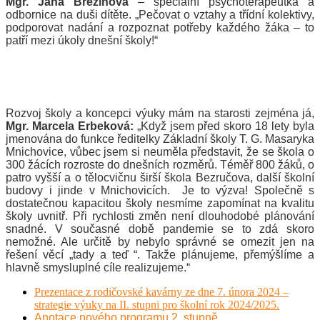
Mgr. Jana Březinová
– speciální
psychoterapeut
ka a
odbornice na
duši dítěte. „Pečovat o vztahy a třídní kolektivy,
podporovat nadání a rozpoznat
potřeby každého žáka – to
patří
mezi úkoly dnešní školy!“
Rozvoj školy a koncepci výuky mám na starosti zejména já,
Mgr. Marcela Erbeková:
„Když jsem před skoro 18 lety byla
jmenována do funkce ředitelky Základní školy T. G. Masaryka
Mnichovice, vůbec jsem si neuměla představit, že se škola o
300 žácích rozroste do dnešních rozměrů. Téměř 800 žáků, o
patro vyšší a o tělocvičnu širší škola Bezručova, další školní
budovy i jinde v Mnichovicích. Je to výzva! Společně s
dostatečnou kapacitou školy nesmíme zapomínat na kvalitu
školy uvnitř. Při rychlosti změn není dlouhodobé plánování
snadné. V současné době pandemie se to zdá skoro
nemožné. Ale určitě by nebylo správné se omezit jen na
řešení věcí „tady a teď “. Takže plánujeme, přemýšlíme a
hlavně smysluplné cíle realizujeme.“
Prezentace z rodičovské kavárny ze dne 7. února 2024 –
strategie výuky na II. stupni pro školní rok 2024/2025.
Anotace nového programu 2. stupně