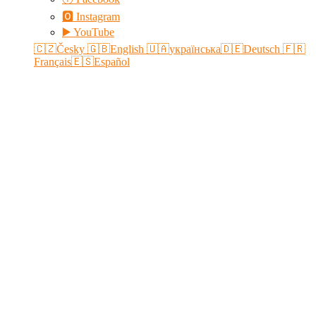
🅾 Instagram
▶️ YouTube
🇨🇿Česky
🇬🇧English
🇺🇦українська
🇩🇪Deutsch
🇫🇷
Français
🇪🇸Español