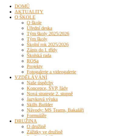
DOMŮ
AKTUALITY
O ŠKOLE
O škole
Úřední deska
Tým školy 2025/2026
Tým školy
Školní rok 2025/2026
Zápis do I. třídy
Školská rada
ROSa
Projekty
Fotogalerie a videogalerie
VZDĚLÁVÁNÍ
Naše úspěchy
Koncepce, ŠVP, řády
Nová strategie 2. stupně
Jazyková výuka
Skills Builder
Návody: MS Teams, Bakaláři
Formuláře
DRUŽINA
O družině
Zážitky ve družině