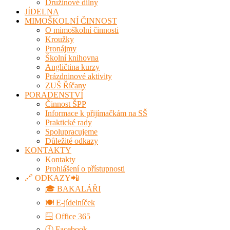
Družinové dílny
JÍDELNA
MIMOŠKOLNÍ ČINNOST
O mimoškolní činnosti
Kroužky
Pronájmy
Školní knihovna
Angličtina kurzy
Prázdninové aktivity
ZUŠ Říčany
PORADENSTVÍ
Činnost ŠPP
Informace k přijímačkám na SŠ
Praktické rady
Spolupracujeme
Důležité odkazy
KONTAKTY
Kontakty
Prohlášení o přístupnosti
🔗 ODKAZY📲
🎓 BAKALÁŘI
🍽️ E-jídelníček
🪟 Office 365
ⓕ Facebook