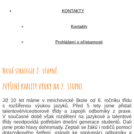
KONTAKTY
Kontakty
Prohlášení o přístupnosti
Nová strategie 2. stupně
ZVÝŠENÍ KVALITY VÝUKY NA 2. STUPNI
Již 10 let máme v mnichovické škole od 6. ročníku třídu
s rozšířenou výukou jazyků. Před 5 lety jsme přidali
talentové/víceoborové třídy a zapojili odborníky z praxe.
V současné době však rozdělení na jazykové a talentové
třídy neodpovídá potřebám dnešní generace studentů. Dali
jsme proto hlavy dohromady. Zeptali se žáků i rodičů pomocí
dotazníkového šetření, oslovili ke spolupráci odborníky a