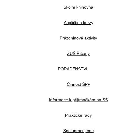
Školní knihovna
Angličtina kurzy
Prázdninové aktivity
ZUŠ Říčany
PORADENSTVÍ
Činnost ŠPP
Informace k přijímačkám na SŠ
Praktické rady
Spolupracujeme