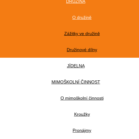
DRUŽINA
O družině
Zážitky ve družině
Družinové dílny
JÍDELNA
MIMOŠKOLNÍ ČINNOST
O mimoškolní činnosti
Kroužky
Pronájmy