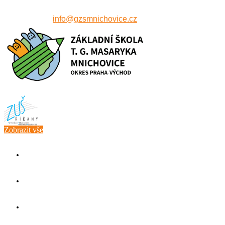
607 515 771
info@gzsmnichovice.cz
Zobrazit vše