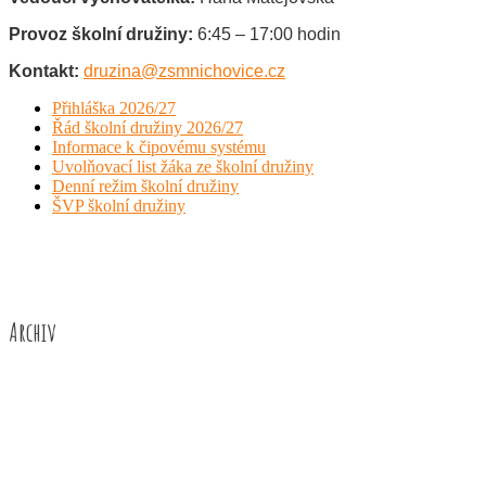
Provoz školní družiny:
6:45 – 17:00 hodin
Kontakt:
druzina@zsmnichovice.cz
Přihláška 2026/27
Řád školní družiny 2026/27
Informace k čipovému systému
Uvolňovací list žáka ze školní družiny
Denní režim školní družiny
ŠVP školní družiny
Archiv
Červen 2026
Květen 2026
Duben 2026
Březen 2026
Únor 2026
Leden 2026