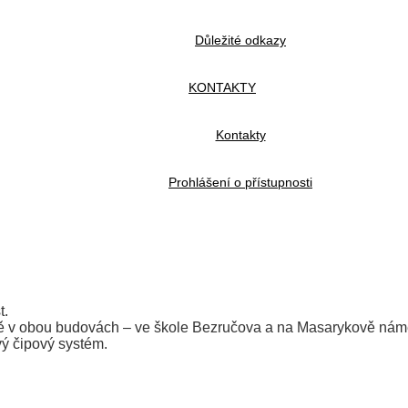
Důležité odkazy
KONTAKTY
Kontakty
Prohlášení o přístupnosti
t.
pně v obou budovách – ve škole Bezručova a na Masarykově námě
ý čipový systém.