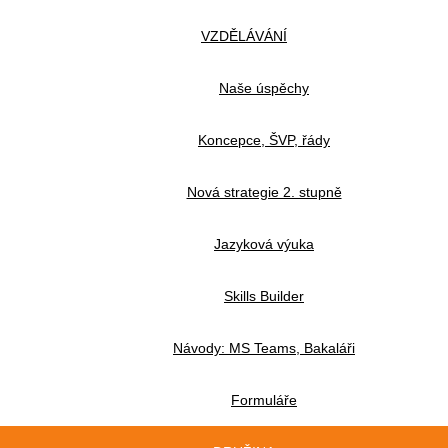
VZDĚLÁVÁNÍ
Naše úspěchy
Koncepce, ŠVP, řády
Nová strategie 2. stupně
Jazyková výuka
Skills Builder
Návody: MS Teams, Bakaláři
Formuláře