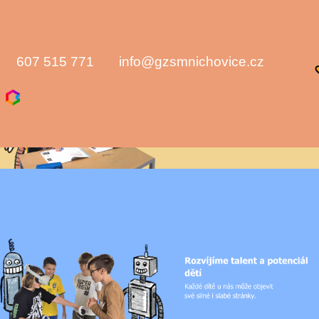
607 515 771
info@gzsmnichovice.cz