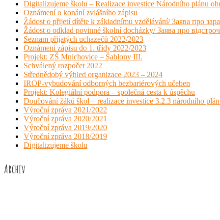
Digitalizujeme školu – Realizace investice Národního plánu 
Oznámení o konání zvlášního zápisu
Žádost o přijetí dítěte k základnímu vzdělávání/ Заява про 
Žádost o odklad povinné školní docházky/ Заява про відстро
Seznam přijatých uchazečů 2022/2023
Oznámení zápisu do 1. třídy 2022/2023
Projekt: ZŠ Mnichovice – Šablony III.
Schválený rozpočet 2022
Střednědobý výhled organizace 2023 – 2024
IROP-vybudování odborných bezbariérových učeben
Projekt: Kolegiální podpora – společná cesta k úspěchu
Doučování žáků škol – realizace investice 3.2.3 národního plá
Výroční zpráva 2021/2022
Výroční zpráva 2020/2021
Výroční zpráva 2019/2020
Výroční zpráva 2018/2019
Digitalizujeme školu
Archiv
Červen 2026
Květen 2026
Duben 2026
Březen 2026