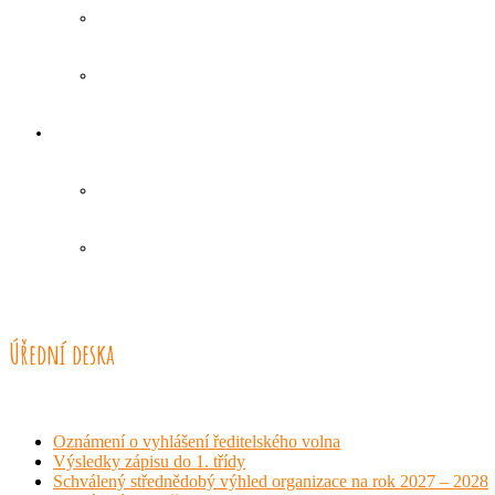
Úřední deska
Oznámení o vyhlášení ředitelského volna
Výsledky zápisu do 1. třídy
Schválený střednědobý výhled organizace na rok 2027 – 2028