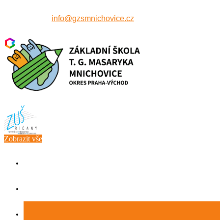
607 515 771
info@gzsmnichovice.cz
Zobrazit vše