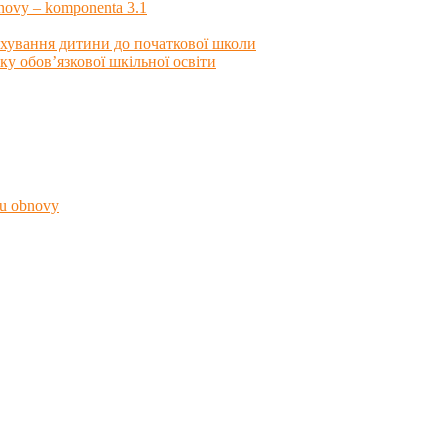
obnovy – komponenta 3.1
зарахування дитини до початкової школи
чку обов’язкової шкільної освіти
nu obnovy