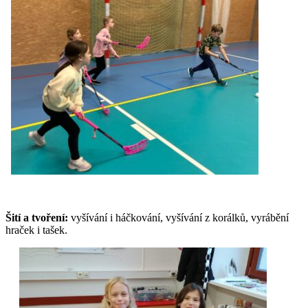
Šití a tvoření:
vyšívání i háčkování, vyšívání z korálků, vyrábění
hraček i tašek.