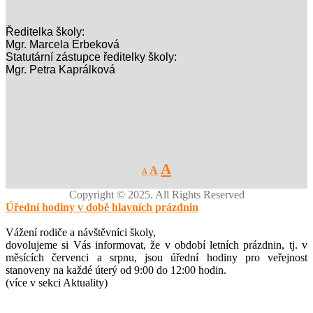
Ředitelka školy:
Mgr. Marcela Erbeková
Statutární zástupce ředitelky školy:
Mgr. Petra Kaprálková
Decrease
Reset
Increase
A
A
A
font
font
size.
font
size.
Copyright © 2025. All Rights Reserved
size.
Úřední hodiny v době hlavních prázdnin
Vážení rodiče a návštěvníci školy,
dovolujeme si Vás informovat, že v období letních prázdnin, tj. v
měsících červenci a srpnu, jsou úřední hodiny pro veřejnost
stanoveny na každé úterý od 9:00 do 12:00 hodin.
(více v sekci Aktuality)