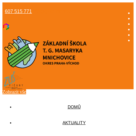
607 515 771
info@gzsmnichovice.cz
Zobrazit vše
DOMŮ
AKTUALITY