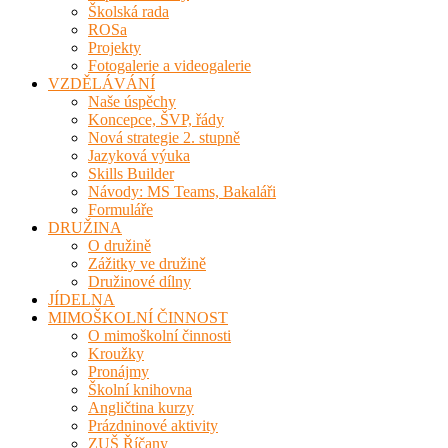
Školská rada
ROSa
Projekty
Fotogalerie a videogalerie
VZDĚLÁVÁNÍ
Naše úspěchy
Koncepce, ŠVP, řády
Nová strategie 2. stupně
Jazyková výuka
Skills Builder
Návody: MS Teams, Bakaláři
Formuláře
DRUŽINA
O družině
Zážitky ve družině
Družinové dílny
JÍDELNA
MIMOŠKOLNÍ ČINNOST
O mimoškolní činnosti
Kroužky
Pronájmy
Školní knihovna
Angličtina kurzy
Prázdninové aktivity
ZUŠ Říčany