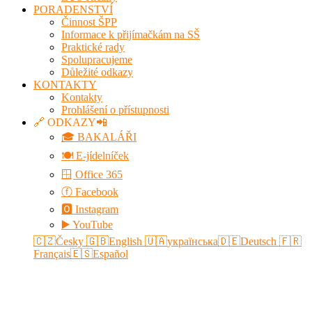
PORADENSTVÍ
Činnost ŠPP
Informace k přijímačkám na SŠ
Praktické rady
Spolupracujeme
Důležité odkazy
KONTAKTY
Kontakty
Prohlášení o přístupnosti
🔗 ODKAZY📲
🎓 BAKALÁŘI
🍽️ E-jídelníček
🪟 Office 365
ⓕ Facebook
🅾 Instagram
▶️ YouTube
🇨🇿Česky
🇬🇧English
🇺🇦українська
🇩🇪Deutsch
🇫🇷
Français
🇪🇸Español