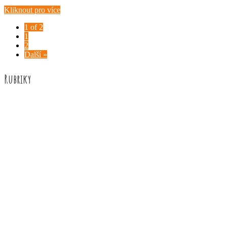
Kliknout pro více
1 of 2
1
2
Další »
Rubriky
Akce školy
Družina
Informace
Knižní recenze
Naše úspěchy
Práce žáků
Prázdninové aktivity
Rozhovory
Výuka
ZUŠ Říčany