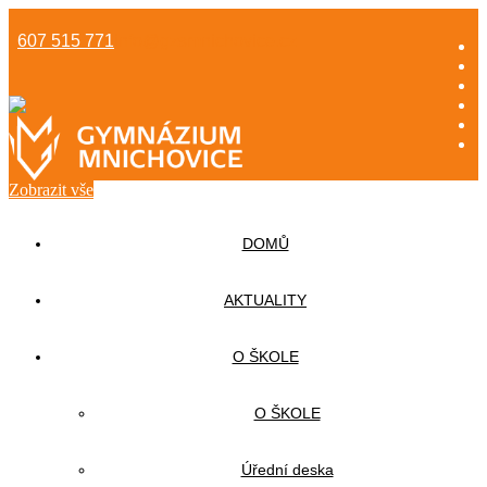
607 515 771
info@gzsmnichovice.cz
Zobrazit vše
DOMŮ
AKTUALITY
O ŠKOLE
O ŠKOLE
Úřední deska