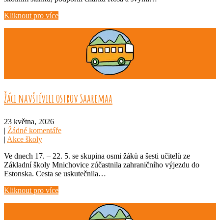
Kliknout pro více
Žáci navštívili ostrov Saaremaa
23 května, 2026
|
Žádné komentáře
|
Akce školy
Ve dnech 17. – 22. 5. se skupina osmi žáků a šesti učitelů ze
Základní školy Mnichovice zúčastnila zahraničního výjezdu do
Estonska. Cesta se uskutečnila…
Kliknout pro více