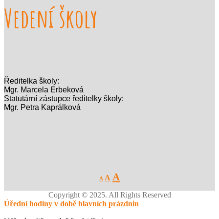
Vedení školy
Ředitelka školy:
Mgr. Marcela Erbeková
Statutární zástupce ředitelky školy:
Mgr. Petra Kaprálková
Decrease
Reset
Increase
A
A
A
font
font
size.
font
size.
Copyright © 2025. All Rights Reserved
size.
Úřední hodiny v době hlavních prázdnin