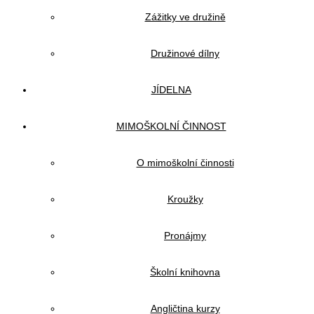
Zážitky ve družině
Družinové dílny
JÍDELNA
MIMOŠKOLNÍ ČINNOST
O mimoškolní činnosti
Kroužky
Pronájmy
Školní knihovna
Angličtina kurzy