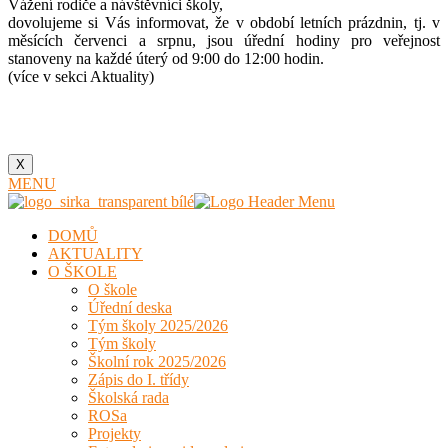
Vážení rodiče a návštěvníci školy,
dovolujeme si Vás informovat, že v období letních prázdnin, tj. v
měsících červenci a srpnu, jsou úřední hodiny pro veřejnost
stanoveny na každé úterý od 9:00 do 12:00 hodin.
(více v sekci Aktuality)
X
MENU
DOMŮ
AKTUALITY
O ŠKOLE
O škole
Úřední deska
Tým školy 2025/2026
Tým školy
Školní rok 2025/2026
Zápis do I. třídy
Školská rada
ROSa
Projekty