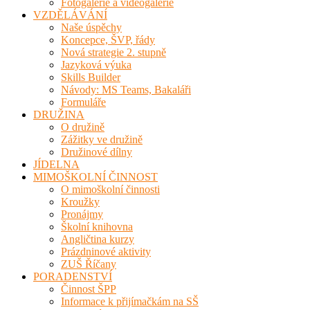
Fotogalerie a videogalerie
VZDĚLÁVÁNÍ
Naše úspěchy
Koncepce, ŠVP, řády
Nová strategie 2. stupně
Jazyková výuka
Skills Builder
Návody: MS Teams, Bakaláři
Formuláře
DRUŽINA
O družině
Zážitky ve družině
Družinové dílny
JÍDELNA
MIMOŠKOLNÍ ČINNOST
O mimoškolní činnosti
Kroužky
Pronájmy
Školní knihovna
Angličtina kurzy
Prázdninové aktivity
ZUŠ Říčany
PORADENSTVÍ
Činnost ŠPP
Informace k přijímačkám na SŠ