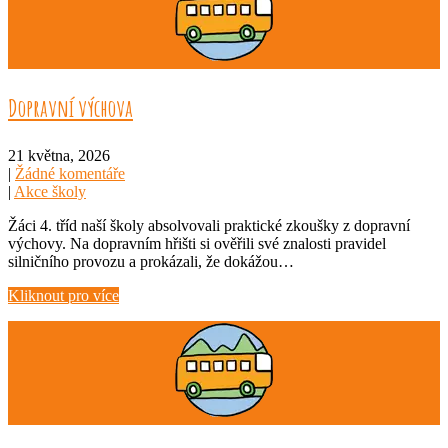
Dopravní výchova
21 května, 2026
|
Žádné komentáře
|
Akce školy
Žáci 4. tříd naší školy absolvovali praktické zkoušky z dopravní
výchovy. Na dopravním hřišti si ověřili své znalosti pravidel
silničního provozu a prokázali, že dokážou…
Kliknout pro více