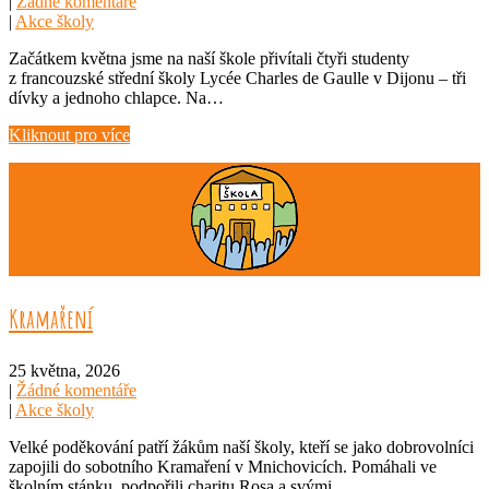
|
Žádné komentáře
|
Akce školy
Začátkem května jsme na naší škole přivítali čtyři studenty
z francouzské střední školy Lycée Charles de Gaulle v Dijonu – tři
dívky a jednoho chlapce. Na…
Kliknout pro více
Kramaření
25 května, 2026
|
Žádné komentáře
|
Akce školy
Velké poděkování patří žákům naší školy, kteří se jako dobrovolníci
zapojili do sobotního Kramaření v Mnichovicích. Pomáhali ve
školním stánku, podpořili charitu Rosa a svými…