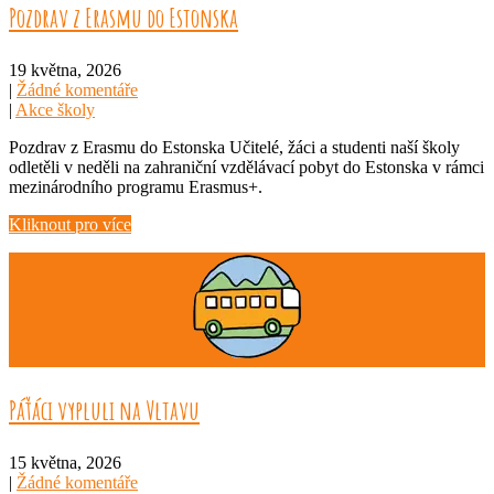
Pozdrav z Erasmu do Estonska
19 května, 2026
|
Žádné komentáře
|
Akce školy
Pozdrav z Erasmu do Estonska Učitelé, žáci a studenti naší školy
odletěli v neděli na zahraniční vzdělávací pobyt do Estonska v rámci
mezinárodního programu Erasmus+.
Kliknout pro více
Páťáci vypluli na Vltavu
15 května, 2026
|
Žádné komentáře