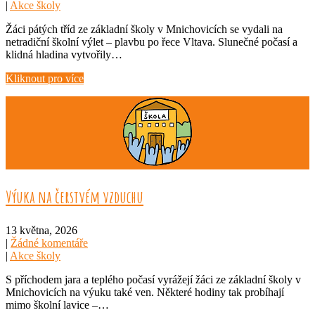
|
Akce školy
Žáci pátých tříd ze základní školy v Mnichovicích se vydali na
netradiční školní výlet – plavbu po řece Vltava. Slunečné počasí a
klidná hladina vytvořily…
Kliknout pro více
Výuka na čerstvém vzduchu
13 května, 2026
|
Žádné komentáře
|
Akce školy
S příchodem jara a teplého počasí vyrážejí žáci ze základní školy v
Mnichovicích na výuku také ven. Některé hodiny tak probíhají
mimo školní lavice –…