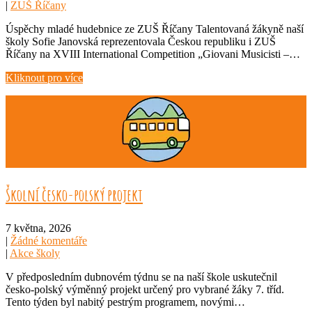
|
ZUŠ Říčany
Úspěchy mladé hudebnice ze ZUŠ Říčany Talentovaná žákyně naší
školy Sofie Janovská reprezentovala Českou republiku i ZUŠ
Říčany na XVIII International Competition „Giovani Musicisti –…
Kliknout pro více
Školní česko-polský projekt
7 května, 2026
|
Žádné komentáře
|
Akce školy
V předposledním dubnovém týdnu se na naší škole uskutečnil
česko-polský výměnný projekt určený pro vybrané žáky 7. tříd.
Tento týden byl nabitý pestrým programem, novými…