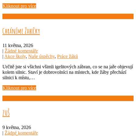
Kliknout pro více
Chráníme žabičky
11 května, 2026
|
Žádné komentáře
|
Akce školy
,
Naše úspěchy
,
Práce žáků
Určitě jste si všichni všimli igelitových zábran, co se na jaře objevují
kolem silnic. Staví je dobrovolníci na místech, kde žáby přechází
silnici k místu,…
Kliknout pro více
ZUŠ
9 května, 2026
|
Žádné komentáře