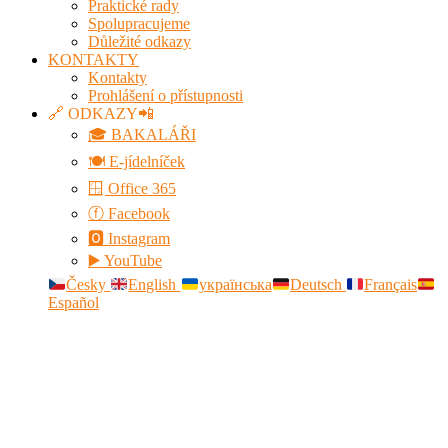
Praktické rady
Spolupracujeme
Důležité odkazy
KONTAKTY
Kontakty
Prohlášení o přístupnosti
🔗 ODKAZY📲
🎓 BAKALÁŘI
🍽️ E-jídelníček
🪟 Office 365
ⓕ Facebook
🅾 Instagram
▶️ YouTube
Česky
English
українська
Deutsch
Français
Español