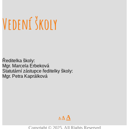
Vedení školy
Ředitelka školy:
Mgr. Marcela Erbeková
Statutární zástupce ředitelky školy:
Mgr. Petra Kaprálková
Decrease
Reset
Increase
A
A
A
font
font
size.
font
size.
Copyright © 2025. All Rights Reserved