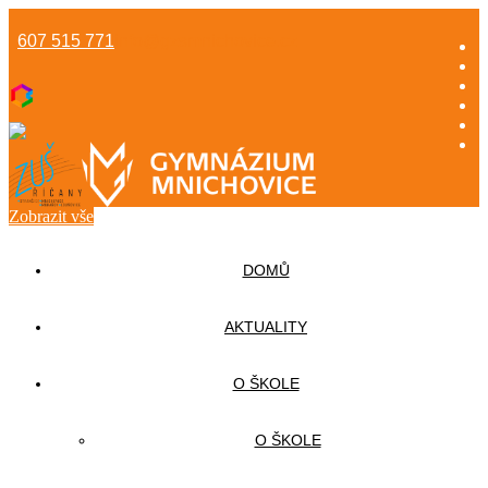
607 515 771
info@gzsmnichovice.cz
Zobrazit vše
DOMŮ
AKTUALITY
O ŠKOLE
O ŠKOLE