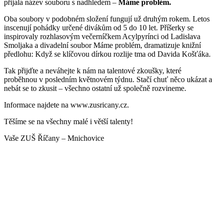
přijala název souboru s nadhledem –
Máme problém.
Oba soubory v podobném složení fungují už druhým rokem. Letos
inscenují pohádky určené divákům od 5 do 10 let. Příšerky se
inspirovaly rozhlasovým večerníčkem Acylpyrínci od Ladislava
Smoljaka a divadelní soubor Máme problém, dramatizuje knižní
předlohu: Když se klíčovou dírkou rozlije tma od Davida Košťáka.
Tak přijďte a neváhejte k nám na talentové zkoušky, které
proběhnou v posledním květnovém týdnu. Stačí chuť něco ukázat a
nebát se to zkusit – všechno ostatní už společně rozvineme.
Informace najdete na www.zusricany.cz.
Těšíme se na všechny malé i větší talenty!
Vaše ZUŠ Říčany – Mnichovice