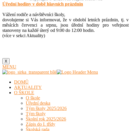
size.
Úřední hodiny v době hlavních prázdnin
Vážení rodiče a návštěvníci školy,
dovolujeme si Vás informovat, že v období letních prázdnin, tj. v
měsících červenci a srpnu, jsou úřední hodiny pro veřejnost
stanoveny na každé úterý od 9:00 do 12:00 hodin.
(více v sekci Aktuality)
X
MENU
DOMŮ
AKTUALITY
O ŠKOLE
O škole
Úřední deska
Tým školy 2025/2026
Tým školy
Školní rok 2025/2026
Zápis do I. třídy
Školská rada