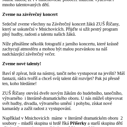
mnoho talentovaných dětí.
Zveme na závěrečný koncert
Srdečně zveme všechny na Závěrečný koncert žáků ZUŠ Říčany,
který se uskuteční v Mnichovicích. Přijďte si užít pestrý program
plný hudby, radosti a talentu našich žáků.
Níže přinášíme několik fotografií z jarního koncertu, které krásně
zachycují atmosféru a mohou být malou pozvánkou na náš
nadcházející závěrečný večer.
Zveme nové talenty!
Baví tě zpívat, hrát na nástroj, tančit nebo vystupovat na jevišti? Máš
fantazii, rád/a tvoříš a chceš svůj talent dál rozvíjet? Pak jsi přesně
ten, koho hledáme!
ZUŠ Říčany otevírá dveře novým žákům do hudebního, tanečního,
výtvarného i literárně-dramatického oboru. U nás můžeš objevovat
svět hudby, divadla, výtvarného umění i pohybu, získat nové
kamarády a zažít radost z vystupování.
Například v Mnichovicích máme v literárně dramatickém oboru 2
soubory – mladší skupina si hrdě říká
Příšerky
a starší skupina dětí