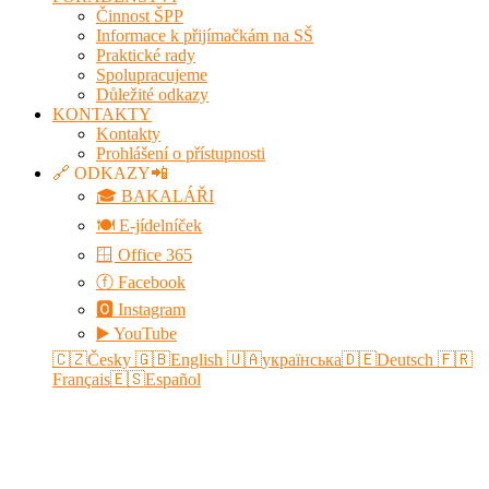
Činnost ŠPP
Informace k přijímačkám na SŠ
Praktické rady
Spolupracujeme
Důležité odkazy
KONTAKTY
Kontakty
Prohlášení o přístupnosti
🔗 ODKAZY📲
🎓 BAKALÁŘI
🍽️ E-jídelníček
🪟 Office 365
ⓕ Facebook
🅾 Instagram
▶️ YouTube
🇨🇿Česky
🇬🇧English
🇺🇦українська
🇩🇪Deutsch
🇫🇷
Français
🇪🇸Español