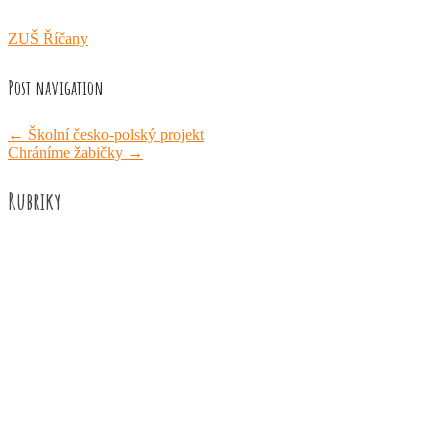
ZUŠ Říčany
Post navigation
←
Školní česko-polský projekt
Chráníme žabičky
→
Rubriky
Akce školy
Družina
Informace
Knižní recenze
Naše úspěchy
Práce žáků
Prázdninové aktivity
Rozhovory
Výuka
ZUŠ Říčany