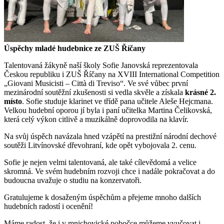
Úspěchy mladé hudebnice ze ZUŠ Říčany
Talentovaná žákyně naší školy Sofie Janovská reprezentovala
Českou republiku i ZUŠ Říčany na XVIII International Competition
„Giovani Musicisti – Città di Treviso“. Ve své vůbec první
mezinárodní soutěžní zkušenosti si vedla skvěle a získala
krásné 2.
místo
. Sofie studuje klarinet ve třídě pana učitele Aleše Hejcmana.
Velkou hudební oporou jí byla i paní učitelka Martina Čelikovská,
která celý výkon citlivě a muzikálně doprovodila na klavír.
Na svůj úspěch navázala hned vzápětí na prestižní národní dechové
soutěži Litvínovské dřevohraní, kde opět vybojovala 2. cenu.
Sofie je nejen velmi talentovaná, ale také cílevědomá a velice
skromná. Ve svém hudebním rozvoji chce i nadále pokračovat a do
budoucna uvažuje o studiu na konzervatoři.
Gratulujeme k dosaženým úspěchům a přejeme mnoho dalších
hudebních radostí i ocenění!
Máme radost, že i v mnichovické pobočce můžeme vyučovat i