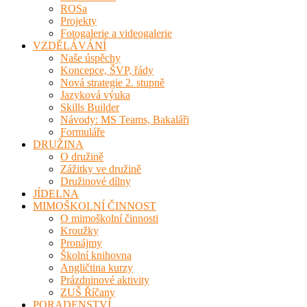
ROSa
Projekty
Fotogalerie a videogalerie
VZDĚLÁVÁNÍ
Naše úspěchy
Koncepce, ŠVP, řády
Nová strategie 2. stupně
Jazyková výuka
Skills Builder
Návody: MS Teams, Bakaláři
Formuláře
DRUŽINA
O družině
Zážitky ve družině
Družinové dílny
JÍDELNA
MIMOŠKOLNÍ ČINNOST
O mimoškolní činnosti
Kroužky
Pronájmy
Školní knihovna
Angličtina kurzy
Prázdninové aktivity
ZUŠ Říčany
PORADENSTVÍ