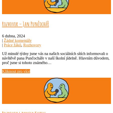
Rozhovor – Jan Punčochář
6 dubna, 2024
|
Žádné komentáře
|
Práce žáků
,
Rozhovory
Už minulé týdny jsme vás na našich sociálních sítích informovali o
návštěvě pana Punčocháře v naší školní jídelně. Hlavním důvodem,
proč jsme si tohoto známého…
Kliknout pro více