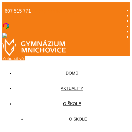
607 515 771
info@gzsmnichovice.cz
Zobrazit vše
DOMŮ
AKTUALITY
O ŠKOLE
O ŠKOLE