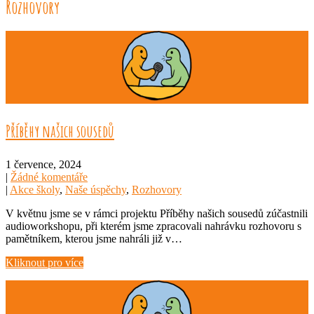
Rozhovory
Příběhy našich sousedů
1 července, 2024
|
Žádné komentáře
|
Akce školy
,
Naše úspěchy
,
Rozhovory
V květnu jsme se v rámci projektu Příběhy našich sousedů zúčastnili
audioworkshopu, při kterém jsme zpracovali nahrávku rozhovoru s
pamětníkem, kterou jsme nahráli již v…
Kliknout pro více