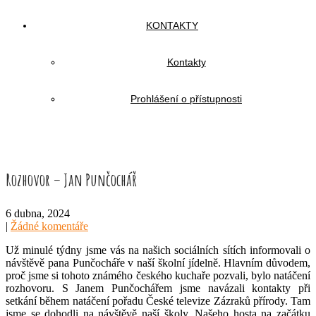
KONTAKTY
Kontakty
Prohlášení o přístupnosti
Rozhovor – Jan Punčochář
6 dubna, 2024
|
Žádné komentáře
Už minulé týdny jsme vás na našich sociálních sítích informovali o
návštěvě pana Punčocháře v naší školní jídelně. Hlavním důvodem,
proč jsme si tohoto známého českého kuchaře pozvali, bylo natáčení
rozhovoru. S Janem Punčochářem jsme navázali kontakty při
setkání během natáčení pořadu České televize Zázraků přírody. Tam
jsme se dohodli na návštěvě naší školy. Našeho hosta na začátku