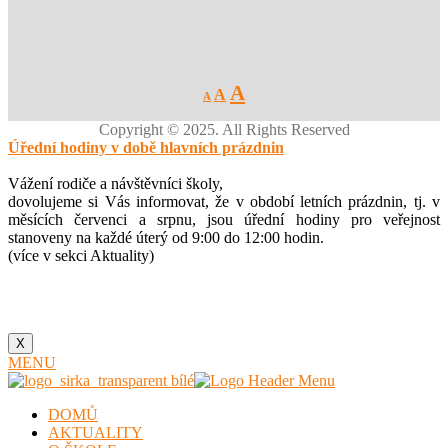
Decrease
Reset
Increase
A
A
A
font
font
size.
font
size.
Copyright © 2025. All Rights Reserved
size.
Úřední hodiny v době hlavních prázdnin
Vážení rodiče a návštěvníci školy,
dovolujeme si Vás informovat, že v období letních prázdnin, tj. v
měsících červenci a srpnu, jsou úřední hodiny pro veřejnost
stanoveny na každé úterý od 9:00 do 12:00 hodin.
(více v sekci Aktuality)
X
MENU
DOMŮ
AKTUALITY