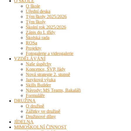
O ŠKOLE
O škole
Úřední deska
Tým školy 2025/2026
Tým školy
Školní rok 2025/2026
Zápis do I. třídy
Školská rada
ROSa
Projekty
Fotogalerie a videogalerie
VZDĚLÁVÁNÍ
Naše úspěchy
Koncepce, ŠVP, řády
Nová strategie 2. stupně
Jazyková výuka
Skills Builder
Návody: MS Teams, Bakaláři
Formuláře
DRUŽINA
O družině
Zážitky ve družině
Družinové dílny
JÍDELNA
MIMOŠKOLNÍ ČINNOST