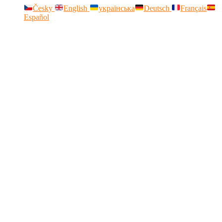
Česky
English
українська
Deutsch
Français
Español