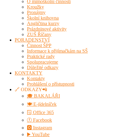
O mimoškolní činnosti
Kroužky
Pronájmy
Školní knihovna
Angličtina kurzy
Prázdninové aktivity
ZUŠ Říčany
PORADENSTVÍ
Činnost ŠPP
Informace k přijímačkám na SŠ
Praktické rady
Spolupracujeme
Důležité odkazy
KONTAKTY
Kontakty
Prohlášení o přístupnosti
🔗 ODKAZY📲
🎓 BAKALÁŘI
🍽️ E-jídelníček
🪟 Office 365
ⓕ Facebook
🅾 Instagram
▶️ YouTube