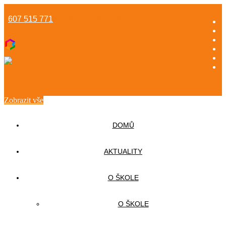
607 515 771
info@gzsmnichovice.cz
Zobrazit vše
DOMŮ
AKTUALITY
O ŠKOLE
O ŠKOLE