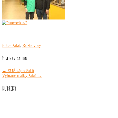
Práce žáků
,
Rozhovory
Post navigation
←
ZUŠ zápis žáků
Vybrané malby žáků
→
Rubriky
Akce školy
Družina
Informace
Knižní recenze