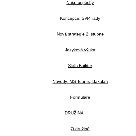
Naše úspěchy
Koncepce, ŠVP, řády
Nová strategie 2. stupně
Jazyková výuka
Skills Builder
Návody: MS Teams, Bakaláři
Formuláře
DRUŽINA
O družině