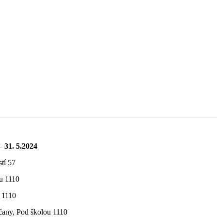
 31. 5.2024
tí 57
u 1110
 1110
any, Pod školou 1110