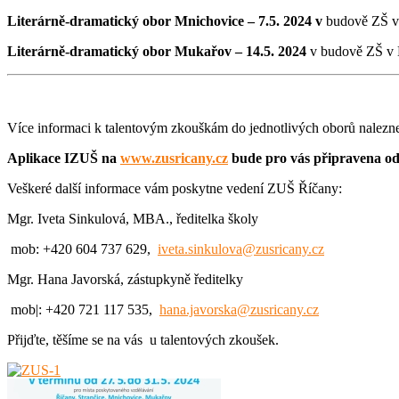
Literárně-dramatický obor Mnichovice – 7.5. 2024 v
budově ZŠ v
Literárně-dramatický obor Mukařov – 14.5. 2024
v budově ZŠ v
Více informaci k talentovým zkouškám do jednotlivých oborů nalezn
Aplikace IZUŠ na
www.zusricany.cz
bude pro vás připravena od 
Veškeré další informace vám poskytne vedení ZUŠ Říčany:
Mgr. Iveta Sinkulová, MBA., ředitelka školy
mob: +420 604 737 629,
iveta.sinkulova@zusricany.cz
Mgr. Hana Javorská, zástupkyně ředitelky
mob|: +420 721 117 535,
hana.javorska@zusricany.cz
Přijďte, těšíme se na vás u talentových zkoušek.