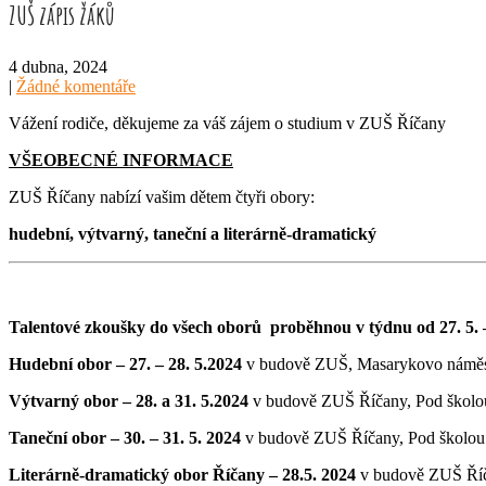
ZUŠ zápis žáků
4 dubna, 2024
|
Žádné komentáře
Vážení rodiče, děkujeme za váš zájem o studium v ZUŠ Říčany
VŠEOBECNÉ INFORMACE
ZUŠ Říčany nabízí vašim dětem čtyři obory:
hudební, výtvarný, taneční a literárně-dramatický
Talentové zkoušky do všech oborů proběhnou v týdnu od 27. 5. –
Hudební obor – 27. – 28. 5.2024
v budově ZUŠ, Masarykovo náměs
Výtvarný obor – 28. a 31. 5.2024
v budově ZUŠ Říčany, Pod školo
Taneční obor – 30. – 31. 5. 2024
v budově ZUŠ Říčany, Pod školou
Literárně-dramatický obor Říčany – 28.5. 2024
v budově ZUŠ Říč