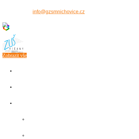
607 515 771
info@gzsmnichovice.cz
Zobrazit vše