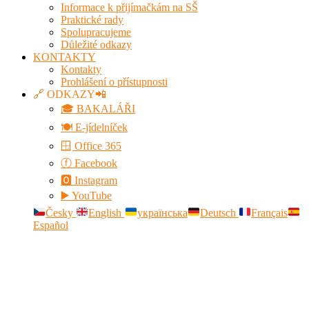
Informace k přijímačkám na SŠ
Praktické rady
Spolupracujeme
Důležité odkazy
KONTAKTY
Kontakty
Prohlášení o přístupnosti
🔗 ODKAZY📲
🎓 BAKALÁŘI
🍽️ E-jídelníček
🪟 Office 365
ⓕ Facebook
🅾 Instagram
▶️ YouTube
Česky
English
українська
Deutsch
Français
Español