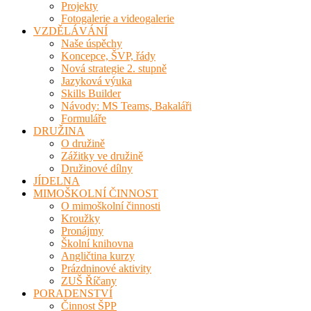
Projekty
Fotogalerie a videogalerie
VZDĚLÁVÁNÍ
Naše úspěchy
Koncepce, ŠVP, řády
Nová strategie 2. stupně
Jazyková výuka
Skills Builder
Návody: MS Teams, Bakaláři
Formuláře
DRUŽINA
O družině
Zážitky ve družině
Družinové dílny
JÍDELNA
MIMOŠKOLNÍ ČINNOST
O mimoškolní činnosti
Kroužky
Pronájmy
Školní knihovna
Angličtina kurzy
Prázdninové aktivity
ZUŠ Říčany
PORADENSTVÍ
Činnost ŠPP