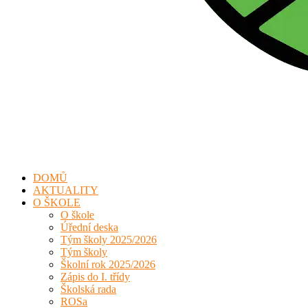
DOMŮ
AKTUALITY
O ŠKOLE
O škole
Úřední deska
Tým školy 2025/2026
Tým školy
Školní rok 2025/2026
Zápis do I. třídy
Školská rada
ROSa