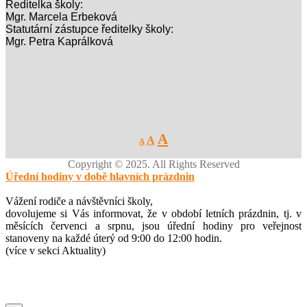
Ředitelka školy:
Mgr. Marcela Erbeková
Statutární zástupce ředitelky školy:
Mgr. Petra Kaprálková
Decrease
Reset
Increase
A
A
A
font
font
size.
font
size.
Copyright © 2025. All Rights Reserved
size.
Úřední hodiny v době hlavních prázdnin
Vážení rodiče a návštěvníci školy,
dovolujeme si Vás informovat, že v období letních prázdnin, tj. v
měsících červenci a srpnu, jsou úřední hodiny pro veřejnost
stanoveny na každé úterý od 9:00 do 12:00 hodin.
(více v sekci Aktuality)