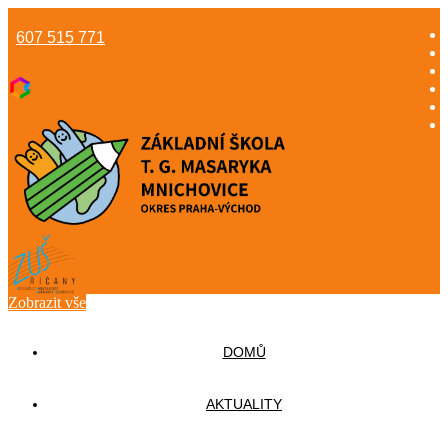
607 515 771
info@gzsmnichovice.cz
Zobrazit vše
DOMŮ
AKTUALITY