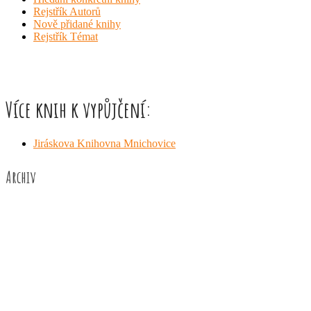
Rejstřík Autorů
Nově přidané knihy
Rejstřík Témat
Více knih k vypůjčení:
Jiráskova Knihovna Mnichovice
Archiv
Červen 2026
Květen 2026
Duben 2026
Březen 2026
Únor 2026
Leden 2026
Prosinec 2025
Listopad 2025
Říjen 2025