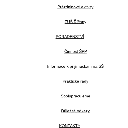
Prázdninové aktivity
ZUŠ Říčany
PORADENSTVÍ
Činnost ŠPP
Informace k přijímačkám na SŠ
Praktické rady
Spolupracujeme
Důležité odkazy
KONTAKTY