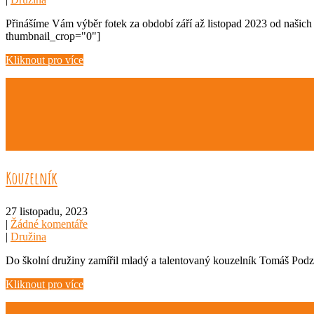
Přinášíme Vám výběr fotek za období září až listopad 2023 od našich
thumbnail_crop="0"]
Kliknout pro více
Kouzelník
27 listopadu, 2023
|
Žádné komentáře
|
Družina
Do školní družiny zamířil mladý a talentovaný kouzelník Tomáš Podz
Kliknout pro více