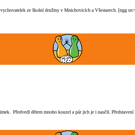
 vychovatelek ze školní družiny v Mnichovicích a Všestarech. [ngg sr
imek. Předvedl dětem mnoho kouzel a pár jich je i naučil. Představení