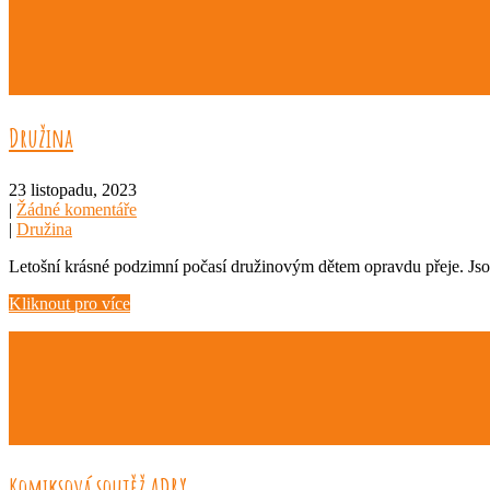
Družina
23 listopadu, 2023
|
Žádné komentáře
|
Družina
Letošní krásné podzimní počasí družinovým dětem opravdu přeje. Jsou 
Kliknout pro více
Komiksová soutěž ADRY