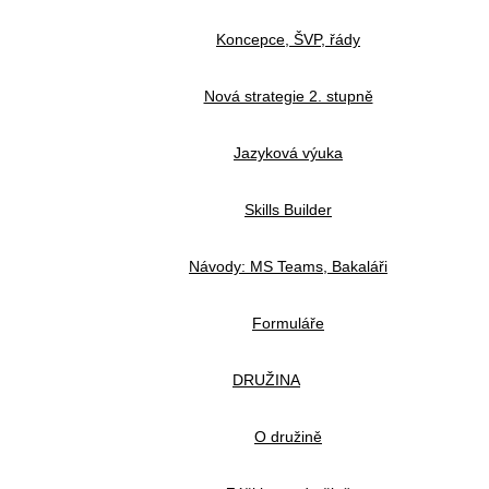
Koncepce, ŠVP, řády
Nová strategie 2. stupně
Jazyková výuka
Skills Builder
Návody: MS Teams, Bakaláři
Formuláře
DRUŽINA
O družině