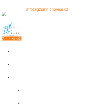
607 515 771
info@gzsmnichovice.cz
Zobrazit vše