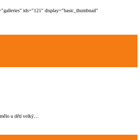
c="galleries" ids="121" display="basic_thumbnail"
 mělo u dětí velký…