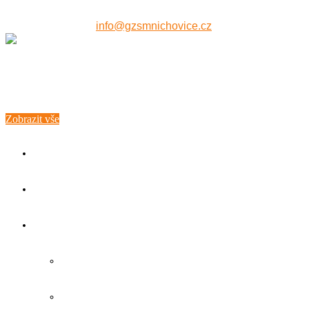
607 515 771
info@gzsmnichovice.cz
Zobrazit vše