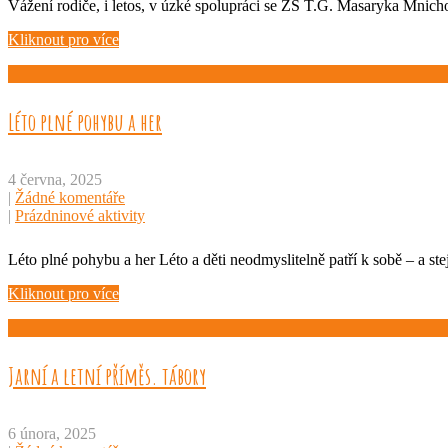
Vážení rodiče, i letos, v úzké spolupráci se ZŠ T.G. Masaryka Mnich
Kliknout pro více
Léto plné pohybu a her
4 června, 2025
|
Žádné komentáře
|
Prázdninové aktivity
Léto plné pohybu a her Léto a děti neodmyslitelně patří k sobě – a st
Kliknout pro více
Jarní a letní příměs. tábory
6 února, 2025