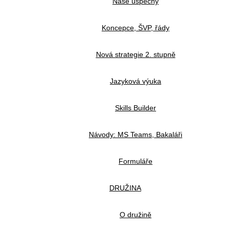
Naše úspěchy
Koncepce, ŠVP, řády
Nová strategie 2. stupně
Jazyková výuka
Skills Builder
Návody: MS Teams, Bakaláři
Formuláře
DRUŽINA
O družině