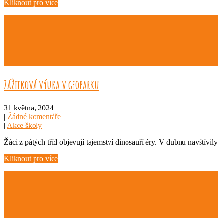
Kliknout pro více
Zážitková výuka v geoparku
31 května, 2024
|
Žádné komentáře
|
Akce školy
Žáci z pátých tříd objevují tajemství dinosauří éry. V dubnu navštívil
Kliknout pro více