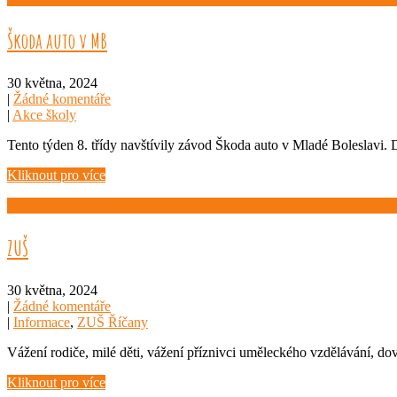
Škoda auto v MB
30 května, 2024
|
Žádné komentáře
|
Akce školy
Tento týden 8. třídy navštívily závod Škoda auto v Mladé Boleslavi. D
Kliknout pro více
ZUŠ
30 května, 2024
|
Žádné komentáře
|
Informace
,
ZUŠ Říčany
Vážení rodiče, milé děti, vážení příznivci uměleckého vzdělávání, d
Kliknout pro více