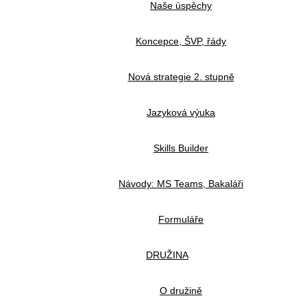
Naše úspěchy
Koncepce, ŠVP, řády
Nová strategie 2. stupně
Jazyková výuka
Skills Builder
Návody: MS Teams, Bakaláři
Formuláře
DRUŽINA
O družině