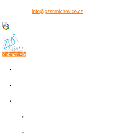
607 515 771
info@gzsmnichovice.cz
Zobrazit vše