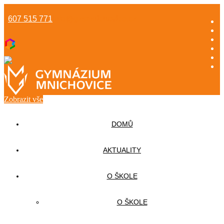
607 515 771
info@gzsmnichovice.cz
Zobrazit vše
DOMŮ
AKTUALITY
O ŠKOLE
O ŠKOLE