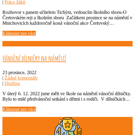
|
Práce žáků
Rozhovor s panem učitelem Tichým, vedoucím školního sboru-O
Čertovském reji a školním sboru Začátkem prosince se na náměstí v
Mnichovicích každoročně koná vánoční akce Čertovský…
Kliknout pro více
Vánoční dílničky na náměstí
23 prosince, 2022
|
Žádné komentáře
|
Družina
V úterý 6. 12. 2022 jsme měli ve škole na náměstí vánoční dílničky.
Bylo to milé předvánoční setkání s dětmi i s rodiči. V dílničkách…
Kliknout pro více