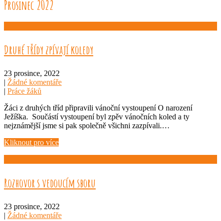
Prosinec 2022
Druhé třídy zpívají koledy
23 prosince, 2022
|
Žádné komentáře
|
Práce žáků
Žáci z druhých tříd připravili vánoční vystoupení O narození
Ježíška. Součástí vystoupení byl zpěv vánočních koled a ty
nejznámější jsme si pak společně všichni zazpívali.…
Kliknout pro více
Rozhovor s vedoucím sboru
23 prosince, 2022
|
Žádné komentáře