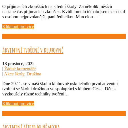
O přijímacích zkouškách na střední školy Za několik měsíců
nastane čas přijímacích zkoušek. Kvůli tomuto tématu jsem se setkal
s osobou nejpovolanější, paní ředitelkou Marcelou…
Kliknout pro více
Adventní tvoření v klubovně
18 prosince, 2022
|
Žádné komentáře
|
Akce školy
,
Družina
Dne 29.11. se v naší školní klubovně uskutečnilo první adventní
tvoření se školní družinou ve spolupráci s klubem Cesta. Děti si
vyzkoušely různé techniky tvoření…
Kliknout pro více
Adventní zájezd do Německa