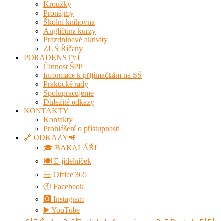
Kroužky
Pronájmy
Školní knihovna
Angličtina kurzy
Prázdninové aktivity
ZUŠ Říčany
PORADENSTVÍ
Činnost ŠPP
Informace k přijímačkám na SŠ
Praktické rady
Spolupracujeme
Důležité odkazy
KONTAKTY
Kontakty
Prohlášení o přístupnosti
🔗 ODKAZY📲
🎓 BAKALÁŘI
🍽️ E-jídelníček
🪟 Office 365
ⓕ Facebook
🅾 Instagram
▶️ YouTube