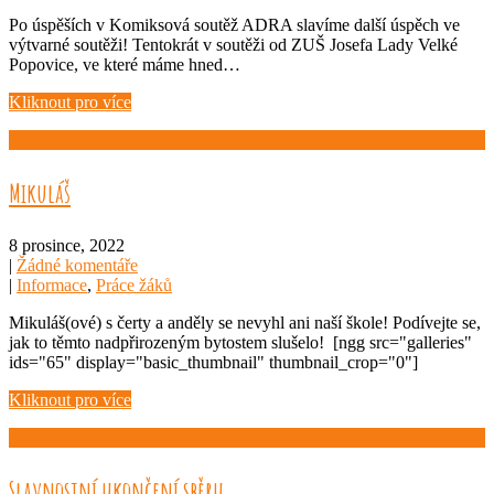
Po úspěších v Komiksová soutěž ADRA slavíme další úspěch ve
výtvarné soutěži! Tentokrát v soutěži od ZUŠ Josefa Lady Velké
Popovice, ve které máme hned…
Kliknout pro více
Mikuláš
8 prosince, 2022
|
Žádné komentáře
|
Informace
,
Práce žáků
Mikuláš(ové) s čerty a anděly se nevyhl ani naší škole! Podívejte se,
jak to těmto nadpřirozeným bytostem slušelo! [ngg src="galleries"
ids="65" display="basic_thumbnail" thumbnail_crop="0"]
Kliknout pro více
Slavnostní ukončení sběru