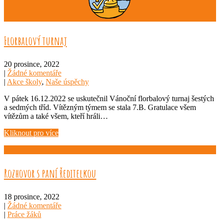
Florbalový turnaj
20 prosince, 2022
|
Žádné komentáře
|
Akce školy
,
Naše úspěchy
V pátek 16.12.2022 se uskutečnil Vánoční florbalový turnaj šestých
a sedmých tříd. Vítězným týmem se stala 7.B. Gratulace všem
vítězům a také všem, kteří hráli…
Kliknout pro více
Rozhovor s paní ředitelkou
18 prosince, 2022
|
Žádné komentáře
|
Práce žáků