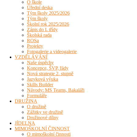
O škole
Úřední deska
Tým školy 2025/2026
Tým školy
Školní rok 2025/2026
Zápis do I. třídy
Školská rada
ROSa
Projekty
Fotogalerie a videogalerie
VZDĚLÁVÁNÍ
Naše úspěchy
Koncepce, ŠVP, řády
Nová strategie 2. stupně
Jazyková výuka
Skills Builder
Návody: MS Teams, Bakaláři
Formuláře
DRUŽINA
O družině
Zážitky ve družině
Družinové dílny
JÍDELNA
MIMOŠKOLNÍ ČINNOST
O mimoškolní činnosti