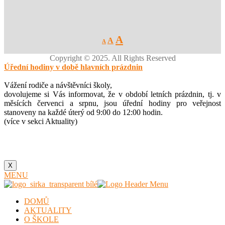
Decrease
Reset
Increase
A
A
A
font
font
size.
font
size.
Copyright © 2025. All Rights Reserved
size.
Úřední hodiny v době hlavních prázdnin
Vážení rodiče a návštěvníci školy,
dovolujeme si Vás informovat, že v období letních prázdnin, tj. v
měsících červenci a srpnu, jsou úřední hodiny pro veřejnost
stanoveny na každé úterý od 9:00 do 12:00 hodin.
(více v sekci Aktuality)
X
MENU
DOMŮ
AKTUALITY
O ŠKOLE