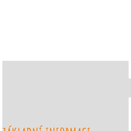
Práce žáků
Prázdninové aktivity
Rozhovory
Výuka
ZUŠ Říčany