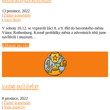
13 prosince, 2022
|
Žádné komentáře
|
Akce školy
V sobotu 10.12. se vypravili žáci 8. a 9. tříd do bavorského města
Vánoc Rothenburg. Kromě prohlídky města a adventních trhů jsme
navštívili i muzeum…
Kliknout pro více
Slavíme další úspěchy
8 prosince, 2022
|
Žádné komentáře
|
Naše úspěchy