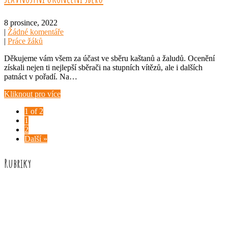
8 prosince, 2022
|
Žádné komentáře
|
Práce žáků
Děkujeme vám všem za účast ve sběru kaštanů a žaludů. Ocenění
získali nejen ti nejlepší sběrači na stupních vítězů, ale i dalších
patnáct v pořadí. Na…
Kliknout pro více
1 of 2
1
2
Další »
Rubriky
Akce školy
Družina
Informace
Knižní recenze
Naše úspěchy