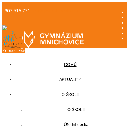
607 515 771
info@gzsmnichovice.cz
Zobrazit vše
DOMŮ
AKTUALITY
O ŠKOLE
O ŠKOLE
Úřední deska