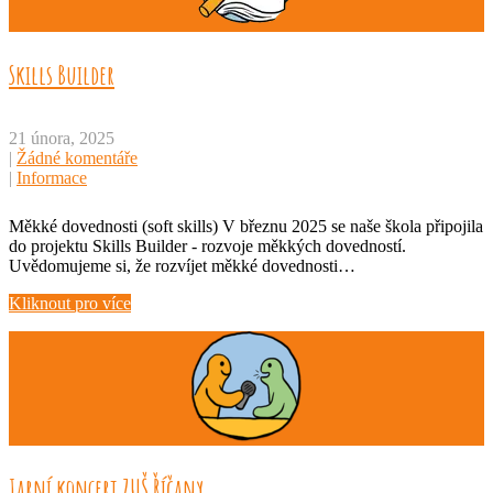
Skills Builder
21 února, 2025
|
Žádné komentáře
|
Informace
Měkké dovednosti (soft skills) V březnu 2025 se naše škola připojila
do projektu Skills Builder - rozvoje měkkých dovedností.
Uvědomujeme si, že rozvíjet měkké dovednosti…
Kliknout pro více
Jarní koncert ZUŠ Říčany