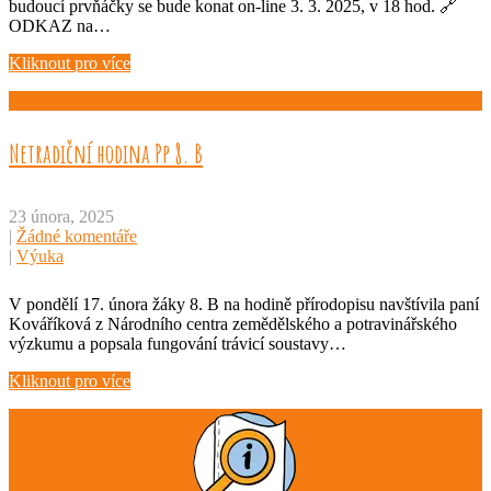
budoucí prvňáčky se bude konat on-line 3. 3. 2025, v 18 hod. 🔗
ODKAZ na…
Kliknout pro více
Netradiční hodina Pp 8. B
23 února, 2025
|
Žádné komentáře
|
Výuka
V pondělí 17. února žáky 8. B na hodině přírodopisu navštívila paní
Kováříková z Národního centra zemědělského a potravinářského
výzkumu a popsala fungování trávicí soustavy…
Kliknout pro více