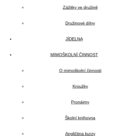
Zážitky ve družině
Družinové dílny
JÍDELNA
MIMOŠKOLNÍ ČINNOST
O mimoškolní činnosti
Kroužky
Pronájmy
Školní knihovna
Angličtina kurzy