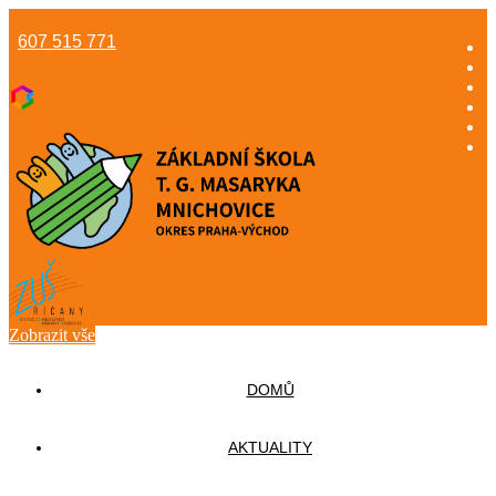
607 515 771
info@gzsmnichovice.cz
Zobrazit vše
DOMŮ
AKTUALITY