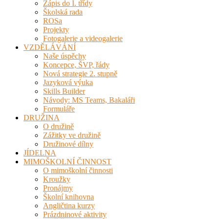
Zápis do I. třídy
Školská rada
ROSa
Projekty
Fotogalerie a videogalerie
VZDĚLÁVÁNÍ
Naše úspěchy
Koncepce, ŠVP, řády
Nová strategie 2. stupně
Jazyková výuka
Skills Builder
Návody: MS Teams, Bakaláři
Formuláře
DRUŽINA
O družině
Zážitky ve družině
Družinové dílny
JÍDELNA
MIMOŠKOLNÍ ČINNOST
O mimoškolní činnosti
Kroužky
Pronájmy
Školní knihovna
Angličtina kurzy
Prázdninové aktivity