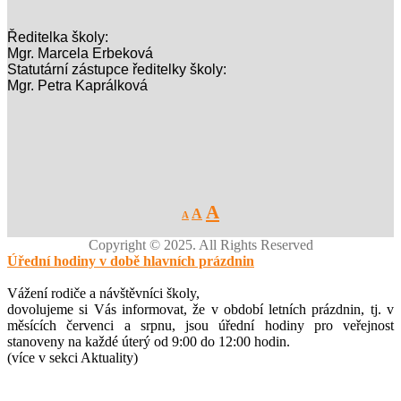
Ředitelka školy:
Mgr. Marcela Erbeková
Statutární zástupce ředitelky školy:
Mgr. Petra Kaprálková
Decrease
Reset
Increase
A
A
A
font
font
size.
font
size.
Copyright © 2025. All Rights Reserved
size.
Úřední hodiny v době hlavních prázdnin
Vážení rodiče a návštěvníci školy,
dovolujeme si Vás informovat, že v období letních prázdnin, tj. v
měsících červenci a srpnu, jsou úřední hodiny pro veřejnost
stanoveny na každé úterý od 9:00 do 12:00 hodin.
(více v sekci Aktuality)