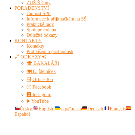
ZUŠ Říčany
PORADENSTVÍ
Činnost ŠPP
Informace k přijímačkám na SŠ
Praktické rady
Spolupracujeme
Důležité odkazy
KONTAKTY
Kontakty
Prohlášení o přístupnosti
🔗 ODKAZY📲
🎓 BAKALÁŘI
🍽️ E-jídelníček
🪟 Office 365
ⓕ Facebook
🅾 Instagram
▶️ YouTube
Česky
English
українська
Deutsch
Français
Español