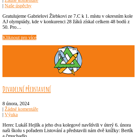
|
Žádné komentáře
|
Naše úspěchy
Gratulujeme Gabrielovi Žlebkovi ze 7.C k 1. místu v okresním kole
AJ olympiády, kde v konkurenci 28 žáků získal celkem 48 bodů z
50. Pro…
Kliknout pro více
Divadelní představení
8 února, 2024
|
Žádné komentáře
|
Výuka
Herec Lukáš Hejlík a jeho dva kolegové navštívili v úterý 6. února
naši školu s pořadem Listování a představili nám dvě knížky: Bertík
a čmuchadlo…