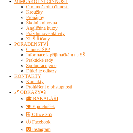
MIMOŠKOLNÍ ČINNOST
O mimoškolní činnosti
Kroužky
Pronájmy
Školní knihovna
Angličtina kurzy
Prázdninové aktivity
ZUŠ Říčany
PORADENSTVÍ
Činnost ŠPP
Informace k přijímačkám na SŠ
Praktické rady
Spolupracujeme
Důležité odkazy
KONTAKTY
Kontakty
Prohlášení o přístupnosti
🔗 ODKAZY📲
🎓 BAKALÁŘI
🍽️ E-jídelníček
🪟 Office 365
ⓕ Facebook
🅾 Instagram