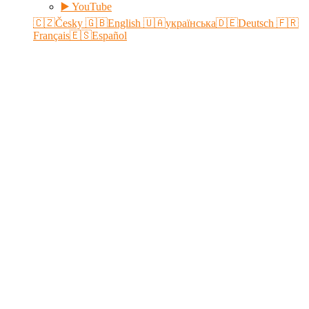
▶️ YouTube
🇨🇿Česky
🇬🇧English
🇺🇦українська
🇩🇪Deutsch
🇫🇷
Français
🇪🇸Español