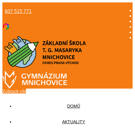
607 515 771
info@gzsmnichovice.cz
Zobrazit vše
DOMŮ
AKTUALITY