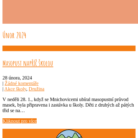
Únor 2024
Masopust napříč školou
28 února, 2024
|
Žádné komentáře
|
Akce školy
,
Družina
V neděli 28. 1., když se Mnichovicemi ubíral masopustní průvod
masek, byla připravena i zastávka u školy. Děti z druhých až pátých
třid se na…
Kliknout pro více