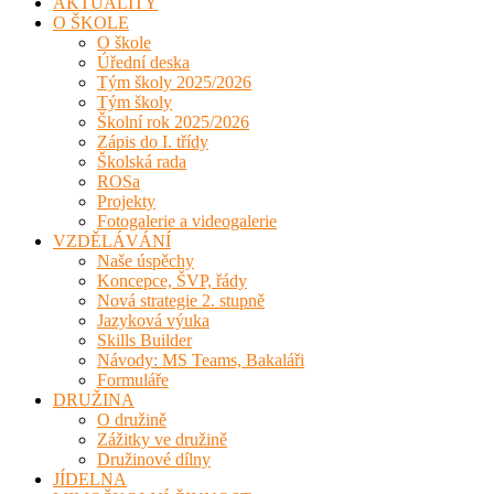
AKTUALITY
O ŠKOLE
O škole
Úřední deska
Tým školy 2025/2026
Tým školy
Školní rok 2025/2026
Zápis do I. třídy
Školská rada
ROSa
Projekty
Fotogalerie a videogalerie
VZDĚLÁVÁNÍ
Naše úspěchy
Koncepce, ŠVP, řády
Nová strategie 2. stupně
Jazyková výuka
Skills Builder
Návody: MS Teams, Bakaláři
Formuláře
DRUŽINA
O družině
Zážitky ve družině
Družinové dílny
JÍDELNA