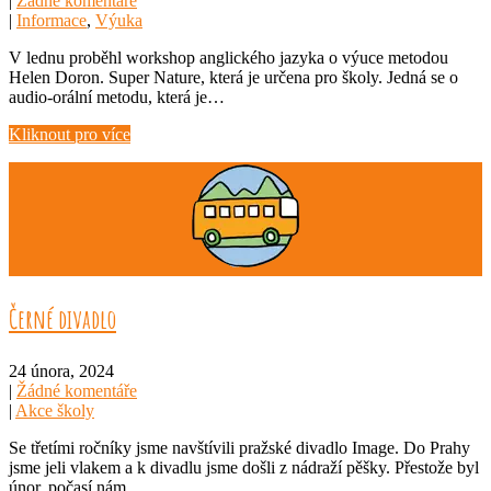
|
Žádné komentáře
|
Informace
,
Výuka
V lednu proběhl workshop anglického jazyka o výuce metodou
Helen Doron. Super Nature, která je určena pro školy. Jedná se o
audio-orální metodu, která je…
Kliknout pro více
Černé divadlo
24 února, 2024
|
Žádné komentáře
|
Akce školy
Se třetími ročníky jsme navštívili pražské divadlo Image. Do Prahy
jsme jeli vlakem a k divadlu jsme došli z nádraží pěšky. Přestože byl
únor, počasí nám…