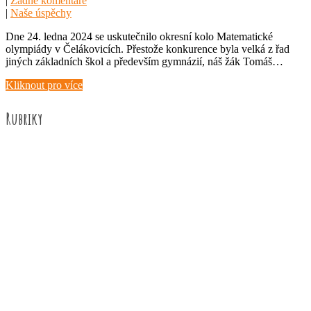
|
Žádné komentáře
|
Naše úspěchy
Dne 24. ledna 2024 se uskutečnilo okresní kolo Matematické
olympiády v Čelákovicích. Přestože konkurence byla velká z řad
jiných základních škol a především gymnázií, náš žák Tomáš…
Kliknout pro více
Rubriky
Akce školy
Družina
Informace
Knižní recenze
Naše úspěchy
Práce žáků
Prázdninové aktivity
Rozhovory
Výuka
ZUŠ Říčany