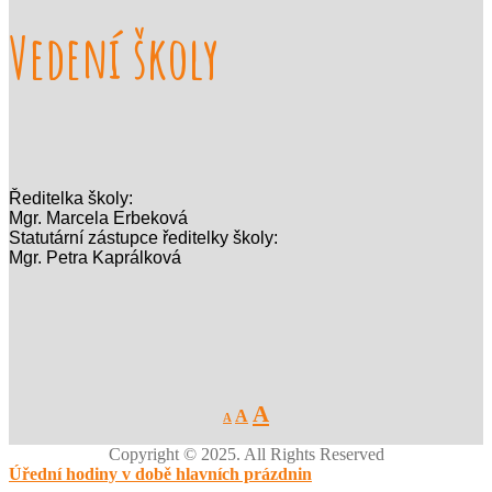
Vedení školy
Ředitelka školy:
Mgr. Marcela Erbeková
Statutární zástupce ředitelky školy:
Mgr. Petra Kaprálková
Decrease
Reset
Increase
A
A
A
font
font
size.
font
size.
Copyright © 2025. All Rights Reserved
size.
Úřední hodiny v době hlavních prázdnin