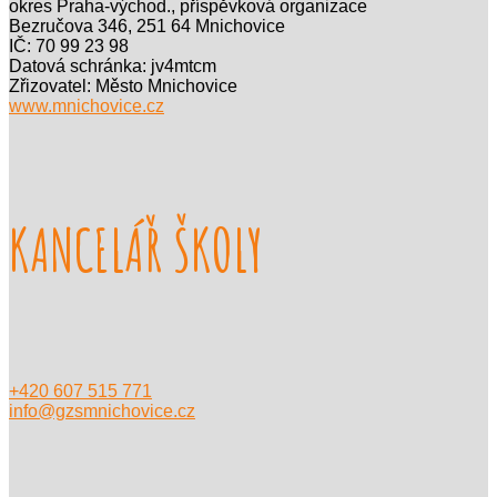
okres Praha-východ., příspěvková organizace
Bezručova 346, 251 64 Mnichovice
IČ: 70 99 23 98
Datová schránka: jv4mtcm
Zřizovatel: Město Mnichovice
www.mnichovice.cz
KANCELÁŘ ŠKOLY
+420 607 515 771
info@gzsmnichovice.cz