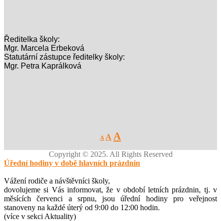
Ředitelka školy:
Mgr. Marcela Erbeková
Statutární zástupce ředitelky školy:
Mgr. Petra Kaprálková
Decrease
Reset
Increase
A
A
A
font
font
size.
font
size.
Copyright © 2025. All Rights Reserved
size.
Úřední hodiny v době hlavních prázdnin
Vážení rodiče a návštěvníci školy,
dovolujeme si Vás informovat, že v období letních prázdnin, tj. v
měsících červenci a srpnu, jsou úřední hodiny pro veřejnost
stanoveny na každé úterý od 9:00 do 12:00 hodin.
(více v sekci Aktuality)