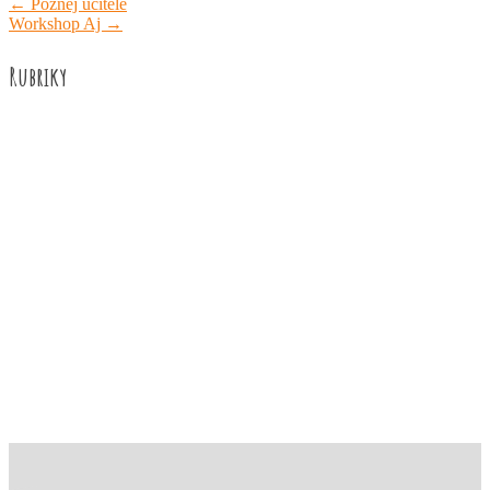
←
Poznej učitele
Workshop Aj
→
Rubriky
Akce školy
Družina
Informace
Knižní recenze
Naše úspěchy
Práce žáků
Prázdninové aktivity
Rozhovory
Výuka
ZUŠ Říčany