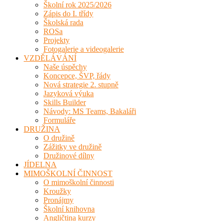
Školní rok 2025/2026
Zápis do I. třídy
Školská rada
ROSa
Projekty
Fotogalerie a videogalerie
VZDĚLÁVÁNÍ
Naše úspěchy
Koncepce, ŠVP, řády
Nová strategie 2. stupně
Jazyková výuka
Skills Builder
Návody: MS Teams, Bakaláři
Formuláře
DRUŽINA
O družině
Zážitky ve družině
Družinové dílny
JÍDELNA
MIMOŠKOLNÍ ČINNOST
O mimoškolní činnosti
Kroužky
Pronájmy
Školní knihovna
Angličtina kurzy