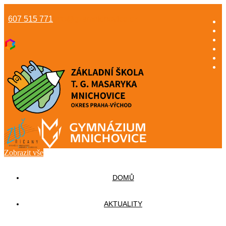
607 515 771
info@gzsmnichovice.cz
Zobrazit vše
DOMŮ
AKTUALITY