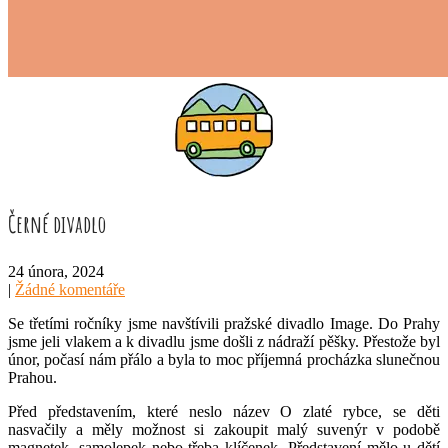
Černé divadlo
24 února, 2024
|
Žádné komentáře
Se třetími ročníky jsme navštívili pražské divadlo Image. Do Prahy
jsme jeli vlakem a k divadlu jsme došli z nádraží pěšky. Přestože byl
únor, počasí nám přálo a byla to moc příjemná procházka slunečnou
Prahou.
Před představením, které neslo název O zlaté rybce, se děti
nasvačily a měly možnost si zakoupit malý suvenýr v podobě
magnetek, samolepek nebo třeba klíčenek. Představení mělo u dětí