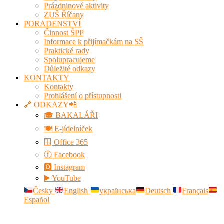
Prázdninové aktivity
ZUŠ Říčany
PORADENSTVÍ
Činnost ŠPP
Informace k přijímačkám na SŠ
Praktické rady
Spolupracujeme
Důležité odkazy
KONTAKTY
Kontakty
Prohlášení o přístupnosti
🔗 ODKAZY📲
🎓 BAKALÁŘI
🍽️ E-jídelníček
🪟 Office 365
ⓕ Facebook
🅾 Instagram
▶️ YouTube
Česky
English
українська
Deutsch
Français
Español