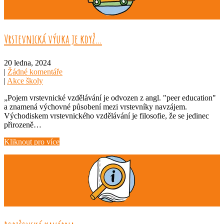
Vrstevnická výuka je když…
20 ledna, 2024
|
Žádné komentáře
|
Akce školy
„Pojem vrstevnické vzdělávání je odvozen z angl. "peer education"
a znamená výchovné působení mezi vrstevníky navzájem.
Východiskem vrstevnického vzdělávání je filosofie, že se jedinec
přirozeně…
Kliknout pro více