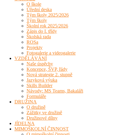
O škole
Úřední deska
Tým školy 2025/2026
Tým školy
Školní rok 2025/2026
Zápis do I. třídy
Školská rada
ROSa
Projekty
Fotogalerie a videogalerie
VZDĚLÁVÁNÍ
Naše úspěchy
Koncepce, ŠVP, řády
Nová strategie 2. stupně
Jazyková výuka
Skills Builder
Návody: MS Teams, Bakaláři
Formuláře
DRUŽINA
O družině
Zážitky ve družině
Družinové dílny
JÍDELNA
MIMOŠKOLNÍ ČINNOST
O mimoškolní činnosti