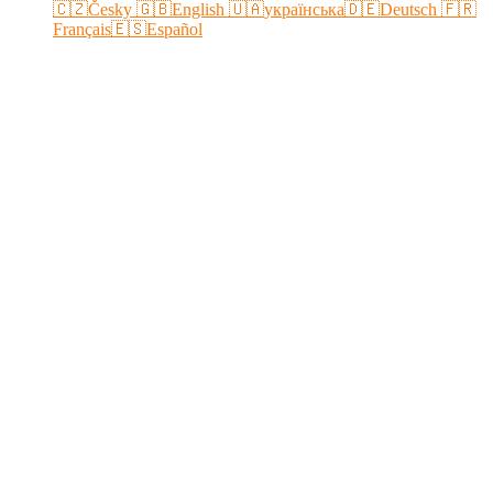
🇨🇿Česky
🇬🇧English
🇺🇦українська
🇩🇪Deutsch
🇫🇷
Français
🇪🇸Español