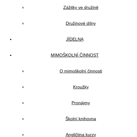
Zážitky ve družině
Družinové dílny
JÍDELNA
MIMOŠKOLNÍ ČINNOST
O mimoškolní činnosti
Kroužky
Pronájmy
Školní knihovna
Angličtina kurzy