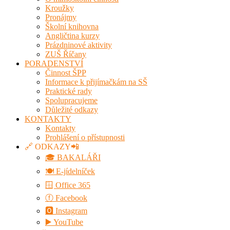
Kroužky
Pronájmy
Školní knihovna
Angličtina kurzy
Prázdninové aktivity
ZUŠ Říčany
PORADENSTVÍ
Činnost ŠPP
Informace k přijímačkám na SŠ
Praktické rady
Spolupracujeme
Důležité odkazy
KONTAKTY
Kontakty
Prohlášení o přístupnosti
🔗 ODKAZY📲
🎓 BAKALÁŘI
🍽️ E-jídelníček
🪟 Office 365
ⓕ Facebook
🅾 Instagram
▶️ YouTube