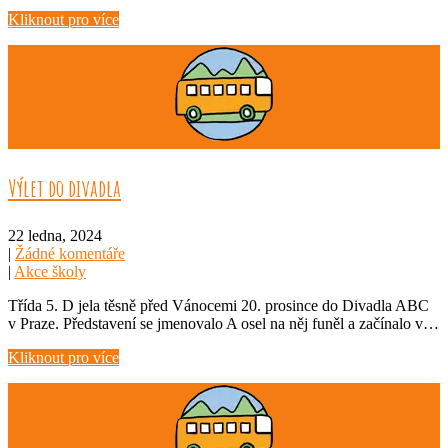
Kliknout pro více
Výlet do divadla
22 ledna, 2024
|
Žádné komentáře
|
Akce školy
Třída 5. D jela těsně před Vánocemi 20. prosince do Divadla ABC
v Praze. Představení se jmenovalo A osel na něj funěl a začínalo v…
Kliknout pro více