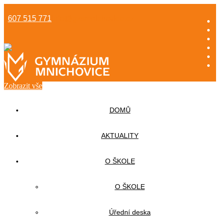
607 515 771
info@gzsmnichovice.cz
Zobrazit vše
DOMŮ
AKTUALITY
O ŠKOLE
O ŠKOLE
Úřední deska