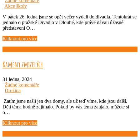
|
Žádné komentáře
|
Akce školy
V pátek 26. ledna jsme se opět večer vydali do divadla. Tentokrát se
jednalo o pražské Divadlo v Dlouhé, kde právě dávali úžasné
představení O…
Kliknout pro více
Kameny zmizelých
31 ledna, 2024
|
Žádné komentáře
|
Družina
Zatím jsme našli jen dva domy, ale už teď víme, kde jsou další.
Děti téma hodně zajímalo. Pokud by vás téma zaujalo, můžete si
o…
Kliknout pro více