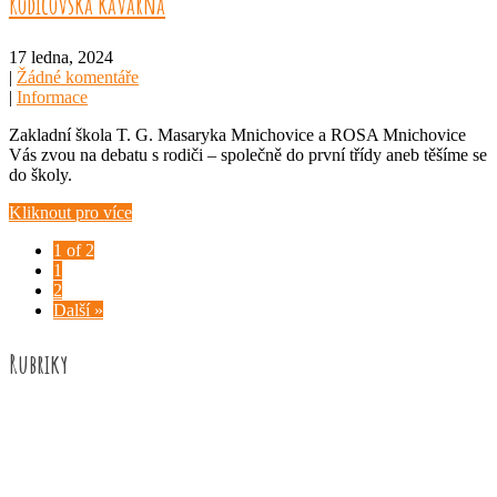
Rodičovská kavárna
17 ledna, 2024
|
Žádné komentáře
|
Informace
Zakladní škola T. G. Masaryka Mnichovice a ROSA Mnichovice
Vás zvou na debatu s rodiči – společně do první třídy aneb těšíme se
do školy.
Kliknout pro více
1 of 2
1
2
Další »
Rubriky
Akce školy
Družina
Informace
Knižní recenze
Naše úspěchy