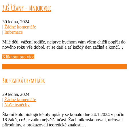
ZUŠ Říčany – Mnichovice
30 ledna, 2024
|
Žádné komentáře
|
Informace
Milé děti, vážení rodiče, nejprve bychom vám všem chtěli popřát do
nového roku vše dobré, ať se daří a ať každý den začíná a končí…
Kliknout pro více
Biologická olympiáda
29 ledna, 2024
|
Žádné komentáře
|
Naše úspěchy
Školní kolo biologické olympiády se konalo dne 24.1.2024 v počtu
18 žáků, což je zatím největší účast. Žáci mikroskopovali, určovali
přírodniny, a prokazovali teoretické znalosti…