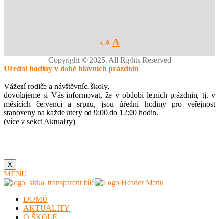
Decrease
Reset
Increase
A
A
A
font
font
size.
font
size.
Copyright © 2025. All Rights Reserved
size.
Úřední hodiny v době hlavních prázdnin
Vážení rodiče a návštěvníci školy,
dovolujeme si Vás informovat, že v období letních prázdnin, tj. v
měsících červenci a srpnu, jsou úřední hodiny pro veřejnost
stanoveny na každé úterý od 9:00 do 12:00 hodin.
(více v sekci Aktuality)
X
MENU
DOMŮ
AKTUALITY
O ŠKOLE