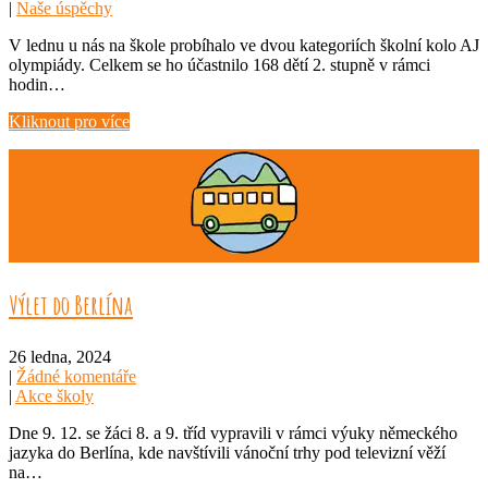
|
Naše úspěchy
V lednu u nás na škole probíhalo ve dvou kategoriích školní kolo AJ
olympiády. Celkem se ho účastnilo 168 dětí 2. stupně v rámci
hodin…
Kliknout pro více
Výlet do Berlína
26 ledna, 2024
|
Žádné komentáře
|
Akce školy
Dne 9. 12. se žáci 8. a 9. tříd vypravili v rámci výuky německého
jazyka do Berlína, kde navštívili vánoční trhy pod televizní věží
na…