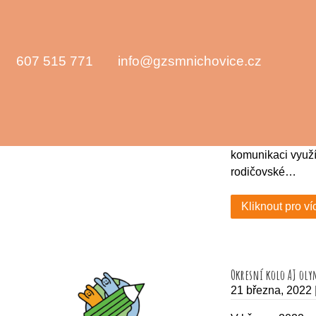
Březen 2022
607 515 771
info@gzsmnichovice.cz
Kavárna pro rodiče
21 března, 2022
Vážení rodiče, o
uskuteční ve stř
komunikaci využ
rodičovské…
Kliknout pro ví
Okresní kolo AJ oly
21 března, 2022