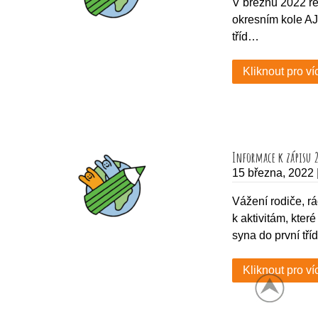
V březnu 2022 rep
okresním kole AJ 
tříd…
Kliknout pro ví
Informace k zápisu
15 března, 2022
Vážení rodiče, r
k aktivitám, kte
syna do první tř
Kliknout pro ví