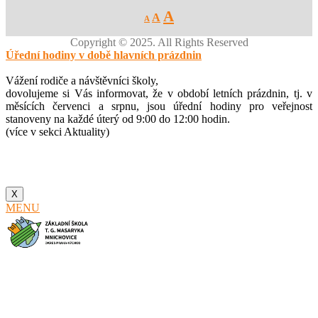
Decrease
Reset
Increase
A
A
A
font
font
size.
font
size.
Copyright © 2025. All Rights Reserved
size.
Úřední hodiny v době hlavních prázdnin
Vážení rodiče a návštěvníci školy,
dovolujeme si Vás informovat, že v období letních prázdnin, tj. v
měsících červenci a srpnu, jsou úřední hodiny pro veřejnost
stanoveny na každé úterý od 9:00 do 12:00 hodin.
(více v sekci Aktuality)
X
MENU