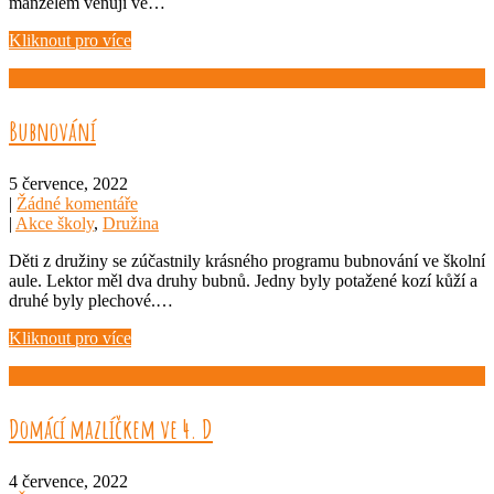
manželem věnují ve…
Kliknout pro více
Bubnování
5 července, 2022
|
Žádné komentáře
|
Akce školy
,
Družina
Děti z družiny se zúčastnily krásného programu bubnování ve školní
aule. Lektor měl dva druhy bubnů. Jedny byly potažené kozí kůží a
druhé byly plechové.…
Kliknout pro více
Domácí mazlíčkem ve 4. D
4 července, 2022