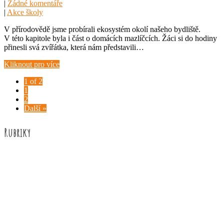
|
Žádné komentáře
|
Akce školy
V přírodovědě jsme probírali ekosystém okolí našeho bydliště.
V této kapitole byla i část o domácích mazlíčcích. Žáci si do hodiny
přinesli svá zvířátka, která nám představili…
Kliknout pro více
1 of 2
1
2
Další »
Rubriky
Akce školy
Družina
Informace
Knižní recenze
Naše úspěchy
Práce žáků
Prázdninové aktivity
Rozhovory