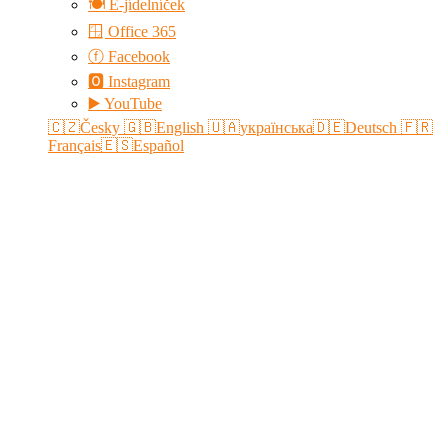
🍽️ E-jídelníček
🪟 Office 365
ⓕ Facebook
🅾 Instagram
▶️ YouTube
🇨🇿Česky
🇬🇧English
🇺🇦українська
🇩🇪Deutsch
🇫🇷
Français
🇪🇸Español