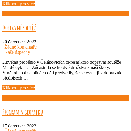
Kliknout pro více
Dopravní soutěž
20 července, 2022
|
Žádné komentáře
|
Naše úspěchy
2.května proběhlo v Čelákovicích okresní kolo dopravní soutěže
Mladý cyklista. Zúčastnila se ho dvě družstva z naší školy.
V několika disciplínách děti předvedly, že se vyznají v dopravních
předpisech,…
Kliknout pro více
Program v geoparku
17 července, 2022