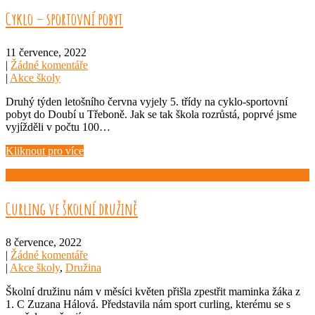
Cyklo – sportovní pobyt
11 července, 2022
|
Žádné komentáře
|
Akce školy
Druhý týden letošního června vyjely 5. třídy na cyklo-sportovní
pobyt do Doubí u Třeboně. Jak se tak škola rozrůstá, poprvé jsme
vyjížděli v počtu 100…
Kliknout pro více
Curling ve školní družině
8 července, 2022
|
Žádné komentáře
|
Akce školy
,
Družina
Školní družinu nám v měsíci květen přišla zpestřit maminka žáka z
1. C Zuzana Hálová. Představila nám sport curling, kterému se s