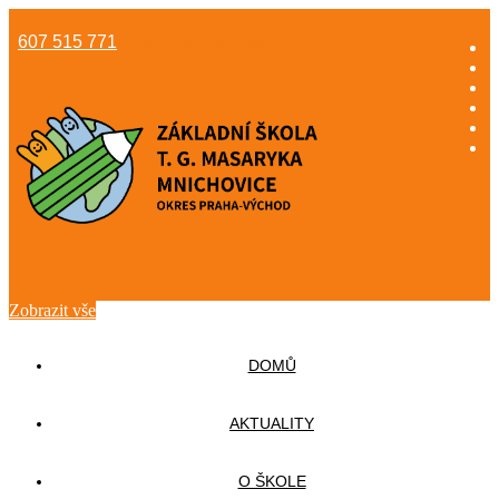
607 515 771
info@gzsmnichovice.cz
Zobrazit vše
DOMŮ
AKTUALITY
O ŠKOLE