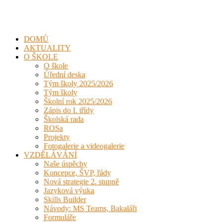
DOMŮ
AKTUALITY
O ŠKOLE
O škole
Úřední deska
Tým školy 2025/2026
Tým školy
Školní rok 2025/2026
Zápis do I. třídy
Školská rada
ROSa
Projekty
Fotogalerie a videogalerie
VZDĚLÁVÁNÍ
Naše úspěchy
Koncepce, ŠVP, řády
Nová strategie 2. stupně
Jazyková výuka
Skills Builder
Návody: MS Teams, Bakaláři
Formuláře