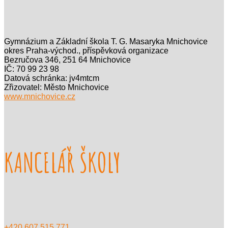
Gymnázium a Základní škola T. G. Masaryka Mnichovice
okres Praha-východ., příspěvková organizace
Bezručova 346, 251 64 Mnichovice
IČ: 70 99 23 98
Datová schránka: jv4mtcm
Zřizovatel: Město Mnichovice
www.mnichovice.cz
KANCELÁŘ ŠKOLY
+420 607 515 771