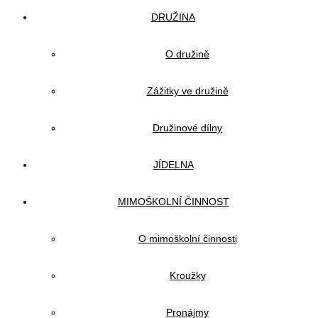
DRUŽINA
O družině
Zážitky ve družině
Družinové dílny
JÍDELNA
MIMOŠKOLNÍ ČINNOST
O mimoškolní činnosti
Kroužky
Pronájmy