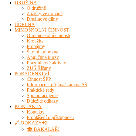
DRUŽINA
O družině
Zážitky ve družině
Družinové dílny
JÍDELNA
MIMOŠKOLNÍ ČINNOST
O mimoškolní činnosti
Kroužky
Pronájmy
Školní knihovna
Angličtina kurzy
Prázdninové aktivity
ZUŠ Říčany
PORADENSTVÍ
Činnost ŠPP
Informace k přijímačkám na SŠ
Praktické rady
Spolupracujeme
Důležité odkazy
KONTAKTY
Kontakty
Prohlášení o přístupnosti
🔗 ODKAZY📲
🎓 BAKALÁŘI