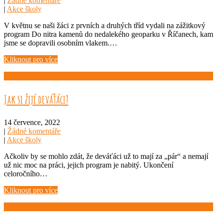
|
Žádné komentáře
|
Akce školy
V květnu se naši žáci z prvních a druhých tříd vydali na zážitkový
program Do nitra kamenů do nedalekého geoparku v Říčanech, kam
jsme se dopravili osobním vlakem.…
Kliknout pro více
Jak si žijí deváťáci?
14 července, 2022
|
Žádné komentáře
|
Akce školy
Ačkoliv by se mohlo zdát, že deváťáci už to mají za „pár“ a nemají
už nic moc na práci, jejich program je nabitý. Ukončení
celoročního…
Kliknout pro více