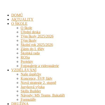
DOMŮ
AKTUALITY
O ŠKOLE
O škole
Úřední deska
Tým školy 2025/2026
Tým školy
Školní rok 2025/2026
Zápis do I. třídy
Školská rada
ROSa
Projekty
Fotogalerie a videogalerie
VZDĚLÁVÁNÍ
Naše úspěchy
Koncepce, ŠVP, řády
Nová strategie 2. stupně
Jazyková výuka
Skills Builder
Návody: MS Teams, Bakaláři
Formuláře
DRUŽINA