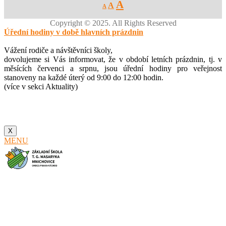
Decrease
Reset
Increase
A
A
A
font
font
size.
font
size.
Copyright © 2025. All Rights Reserved
size.
Úřední hodiny v době hlavních prázdnin
Vážení rodiče a návštěvníci školy,
dovolujeme si Vás informovat, že v období letních prázdnin, tj. v
měsících červenci a srpnu, jsou úřední hodiny pro veřejnost
stanoveny na každé úterý od 9:00 do 12:00 hodin.
(více v sekci Aktuality)
X
MENU