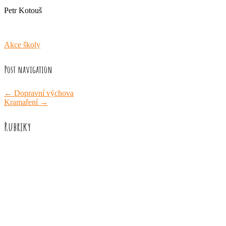
Petr Kotouš
Akce školy
Post navigation
←
Dopravní výchova
Kramaření
→
Rubriky
Akce školy
Družina
Informace
Knižní recenze
Naše úspěchy
Práce žáků
Prázdninové aktivity
Rozhovory
Výuka