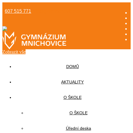
607 515 771
info@gzsmnichovice.cz
Zobrazit vše
DOMŮ
AKTUALITY
O ŠKOLE
O ŠKOLE
Úřední deska