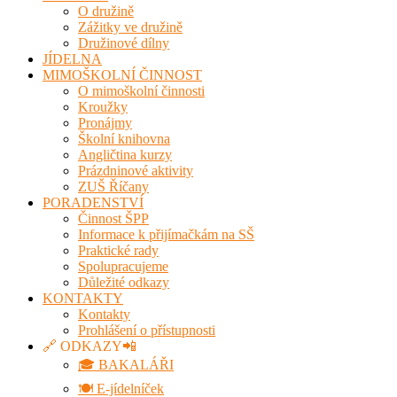
O družině
Zážitky ve družině
Družinové dílny
JÍDELNA
MIMOŠKOLNÍ ČINNOST
O mimoškolní činnosti
Kroužky
Pronájmy
Školní knihovna
Angličtina kurzy
Prázdninové aktivity
ZUŠ Říčany
PORADENSTVÍ
Činnost ŠPP
Informace k přijímačkám na SŠ
Praktické rady
Spolupracujeme
Důležité odkazy
KONTAKTY
Kontakty
Prohlášení o přístupnosti
🔗 ODKAZY📲
🎓 BAKALÁŘI
🍽️ E-jídelníček