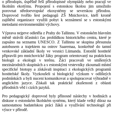
o přírodopis, úspěšně řeší přírodopisné olympiády nebo pracují ve
školním ekotýmu. Propojení s estonskou školou jim umožnilo
porovnat středoevropské ekosystémy se severskou přírodou.
Doprovod tvořilo šest pedagogů ZŠ Mnichovice, kteří kromě
zajištění organizace využili pobyt k seznámení se s estonskými
metodami environmentální výchovy.
Výprava nejprve odletěla z Prahy do Tallinnu. V estonském hlavním
městě strávili účastníci čas prohlídkou historického centra, které je
zapsáno na seznamu UNESCO. Z Tallinnu se skupina přesunula
autobusem a trajektem na ostrov Saaremaa, konkrétně do tamní
venkovské základní školy ve vesnici Lümanda. Estonští hostitelé
připravili pro mnichovické žáky program orientovaný na praktickou
biologii a ekologii v terénu. Žáci pracovali ve smíšených
mezinárodních skupinách a s estonskými vrstevníky zkoumali místní
specifické biotopy a získávali inspiraci z ekologických programů
hostitelské školy. Vyzkoušeli si biologický výzkum v odlišných
podmínkách a byli nuceni komunikovat a spolupracovat výhradně v
anglickém jazyce. Získali tak praktické zkušenosti z oblasti
přírodních věd i cizích jazyků.
Pro pedagogický doprovod byly přínosné náslechy v hodinách a
diskuse o estonském školském systému, který klade velký důraz na
samostatnou badatelskou práci žáků a využívání technologií při
výuce v přírodě.