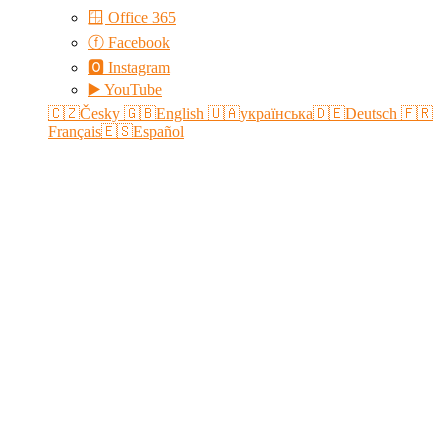
🪟 Office 365
ⓕ Facebook
🅾 Instagram
▶️ YouTube
🇨🇿Česky
🇬🇧English
🇺🇦українська
🇩🇪Deutsch
🇫🇷
Français
🇪🇸Español