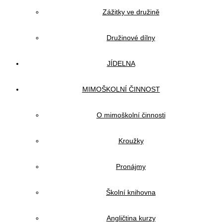
Zážitky ve družině
Družinové dílny
JÍDELNA
MIMOŠKOLNÍ ČINNOST
O mimoškolní činnosti
Kroužky
Pronájmy
Školní knihovna
Angličtina kurzy