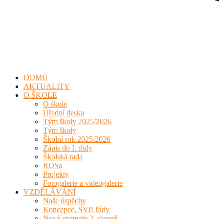
DOMŮ
AKTUALITY
O ŠKOLE
O škole
Úřední deska
Tým školy 2025/2026
Tým školy
Školní rok 2025/2026
Zápis do I. třídy
Školská rada
ROSa
Projekty
Fotogalerie a videogalerie
VZDĚLÁVÁNÍ
Naše úspěchy
Koncepce, ŠVP, řády
Nová strategie 2. stupně