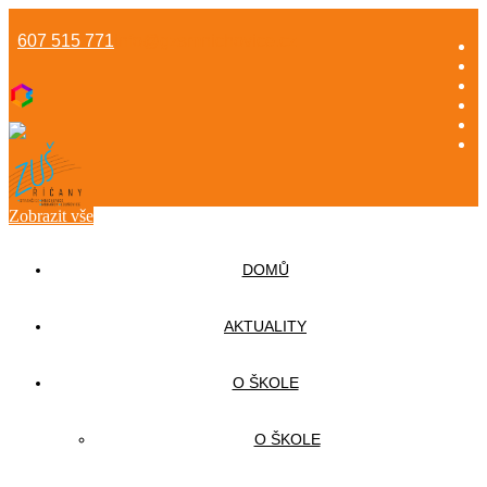
607 515 771
info@gzsmnichovice.cz
Zobrazit vše
DOMŮ
AKTUALITY
O ŠKOLE
O ŠKOLE