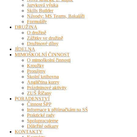
Jazyková výuka
Skills Builder
Návody: MS Teams, Bakaláři
Formuláře
DRUŽINA
O družině
Zážitky ve družině
Družinové dílny
JÍDELNA
MIMOŠKOLNÍ ČINNOST
O mimoškolní činnosti
Kroužky
Pronájmy
Školní knihovna
Angličtina kurzy
Prázdninové aktivity
ZUŠ Říčany
PORADENSTVÍ
Činnost ŠPP
Informace k přijímačkám na SŠ
Praktické rady
Spolupracujeme
Důležité odkazy
KONTAKTY