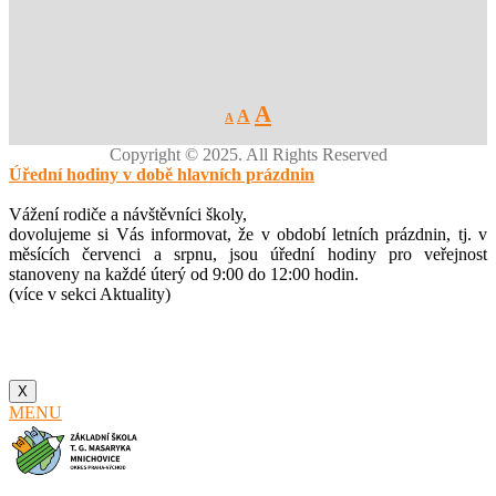
Decrease
Reset
Increase
A
A
A
font
font
size.
font
size.
Copyright © 2025. All Rights Reserved
size.
Úřední hodiny v době hlavních prázdnin
Vážení rodiče a návštěvníci školy,
dovolujeme si Vás informovat, že v období letních prázdnin, tj. v
měsících červenci a srpnu, jsou úřední hodiny pro veřejnost
stanoveny na každé úterý od 9:00 do 12:00 hodin.
(více v sekci Aktuality)
X
MENU