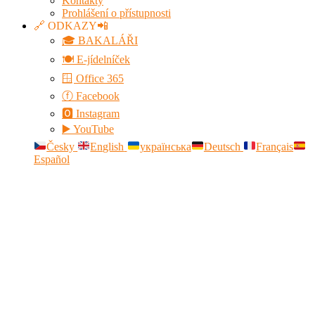
Kontakty
Prohlášení o přístupnosti
🔗 ODKAZY📲
🎓 BAKALÁŘI
🍽️ E-jídelníček
🪟 Office 365
ⓕ Facebook
🅾 Instagram
▶️ YouTube
Česky
English
українська
Deutsch
Français
Español