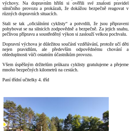
výchovy. Na dopravním hřišti si ověřili své znalosti pravidel
silničního provozu a prokázali, že dokážou bezpečně reagovat v
různých dopravních situacích.
Stali se tak „oficiálními cyklisty“ a potvrdili, že jsou připraveni
pohybovat se na silnicích zodpovědně a bezpečně. Za jejich snahu,
pečlivou přípravu a soustředěný výkon si zaslouží velkou pochvalu.
Dopravní výchova je důležitou součástí vzdělávání, protože učí děti
nejen pravidlům, ale především odpovědnému chování a
ohleduplnosti vůči ostatním účastníkům provozu.
Všem úspěšným držitelům průkazu cyklisty gratulujeme a přejeme
mnoho bezpečných kilometrů na cestách.
Paní třídní učitelky 4. tříd