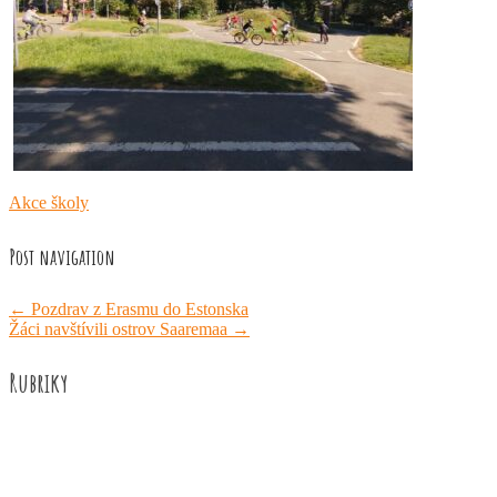
Akce školy
Post navigation
←
Pozdrav z Erasmu do Estonska
Žáci navštívili ostrov Saaremaa
→
Rubriky
Akce školy
Družina
Informace
Knižní recenze