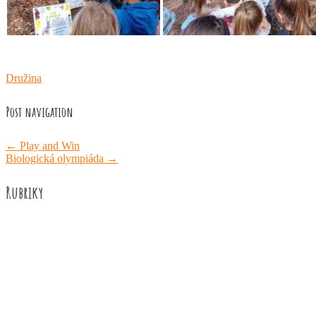
Družina
Post navigation
←
Play and Win
Biologická olympiáda
→
Rubriky
Akce školy
Družina
Informace
Knižní recenze
Naše úspěchy
Práce žáků
Prázdninové aktivity
Rozhovory