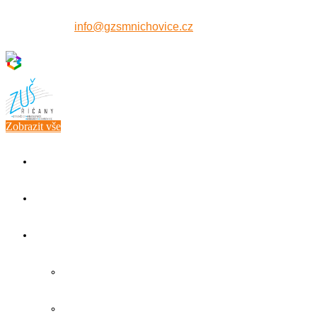
607 515 771
info@gzsmnichovice.cz
Zobrazit vše