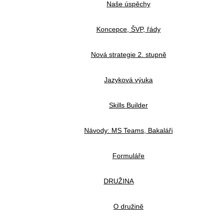
Naše úspěchy
Koncepce, ŠVP, řády
Nová strategie 2. stupně
Jazyková výuka
Skills Builder
Návody: MS Teams, Bakaláři
Formuláře
DRUŽINA
O družině