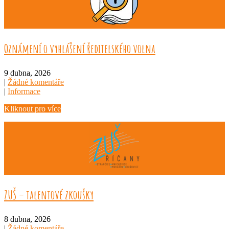
Oznámení o vyhlášení ředitelského volna
9 dubna, 2026
|
Žádné komentáře
|
Informace
Kliknout pro více
ZUŠ – talentové zkoušky
8 dubna, 2026
|
Žádné komentáře