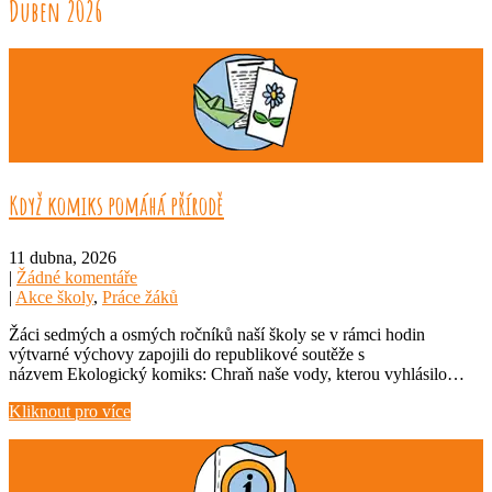
Duben 2026
Když komiks pomáhá přírodě
11 dubna, 2026
|
Žádné komentáře
|
Akce školy
,
Práce žáků
Žáci sedmých a osmých ročníků naší školy se v rámci hodin
výtvarné výchovy zapojili do republikové soutěže s
názvem Ekologický komiks: Chraň naše vody, kterou vyhlásilo…
Kliknout pro více