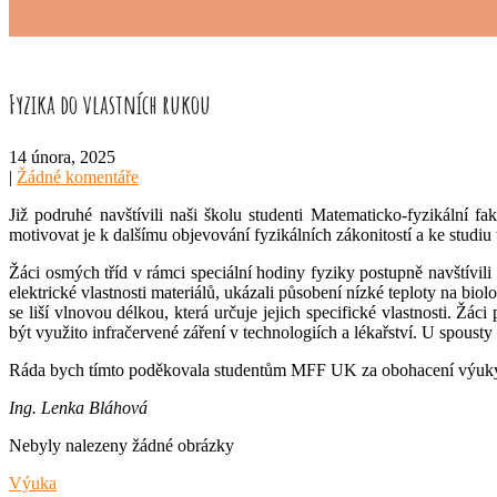
Fyzika do vlastních rukou
14 února, 2025
|
Žádné komentáře
Již podruhé navštívili naši školu studenti Matematicko-fyzikální fa
motivovat je k dalšímu objevování fyzikálních zákonitostí a ke studiu
Žáci osmých tříd v rámci speciální hodiny fyziky postupně navštívili
elektrické vlastnosti materiálů, ukázali působení nízké teploty na biol
se liší vlnovou délkou, která určuje jejich specifické vlastnosti. Ž
být využito infračervené záření v technologiích a lékařství. U spousty
Ráda bych tímto poděkovala studentům MFF UK za obohacení výuky. V
Ing. Lenka Bláhová
Nebyly nalezeny žádné obrázky
Výuka