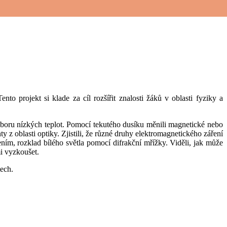
to projekt si klade za cíl rozšířit znalosti žáků v oblasti fyziky a
z oboru nízkých teplot. Pomocí tekutého dusíku měnili magnetické nebo
ty z oblasti optiky. Zjistili, že různé druhy elektromagnetického záření
ením, rozklad bílého světla pomocí difrakční mřížky. Viděli, jak může
mi vyzkoušet.
ech.