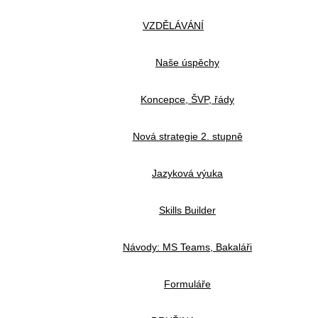
VZDĚLÁVÁNÍ
Naše úspěchy
Koncepce, ŠVP, řády
Nová strategie 2. stupně
Jazyková výuka
Skills Builder
Návody: MS Teams, Bakaláři
Formuláře