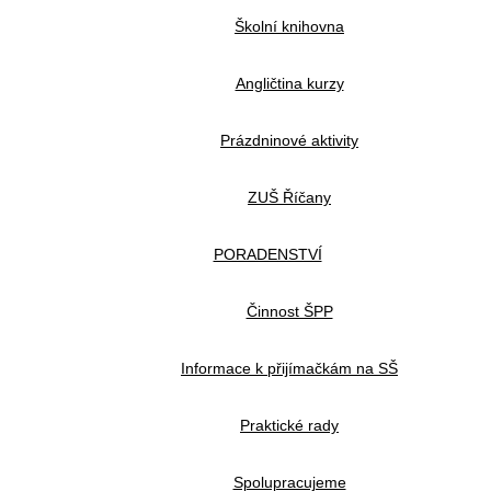
Školní knihovna
Angličtina kurzy
Prázdninové aktivity
ZUŠ Říčany
PORADENSTVÍ
Činnost ŠPP
Informace k přijímačkám na SŠ
Praktické rady
Spolupracujeme