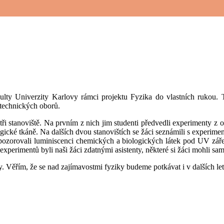
kulty Univerzity Karlovy rámci projektu Fyzika do vlastních rukou. Ten
 technických oborů.
 tři stanoviště. Na prvním z nich jim studenti předvedli experimenty 
ogické tkáně. Na dalších dvou stanovištích se žáci seznámili s experimen
áci pozorovali luminiscenci chemických a biologických látek pod UV zář
 experimentů byli naši žáci zdatnými asistenty, některé si žáci mohli sa
ěřím, že se nad zajímavostmi fyziky budeme potkávat i v dalších let