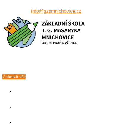
607 515 771
info@gzsmnichovice.cz
Zobrazit vše