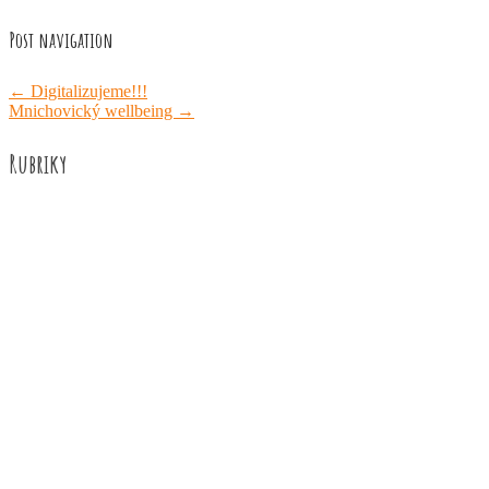
Post navigation
←
Digitalizujeme!!!
Mnichovický wellbeing
→
Rubriky
Akce školy
Družina
Informace
Knižní recenze
Naše úspěchy
Práce žáků
Prázdninové aktivity
Rozhovory
Výuka
ZUŠ Říčany