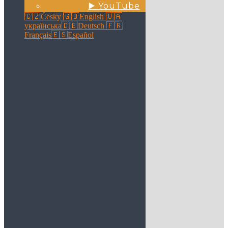
▶️ YouTube
🇨🇿Česky
🇬🇧English
🇺🇦
українська
🇩🇪Deutsch
🇫🇷
Français
🇪🇸Español
+420 607 515 771
info@gzsmnichovice.cz
Vedení školy
Ředitelka školy:
Mgr. Marcela Erbeková
Statutární zástupce ředitelky školy:
Mgr. Petra Kaprálková