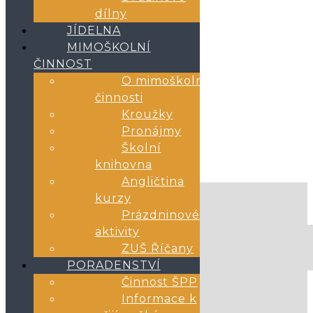
Informace
dílny
Knižní recenze
JÍDELNA
Naše úspěchy
Práce žáků
MIMOŠKOLNÍ
Prázdninové aktivity
ČINNOST
Rozhovory
O mimoškolní
Výuka
ZUŠ Říčany
činnosti
Kroužky
Pronájmy
Školní
knihovna
Angličtina
kurzy
Prázdninové
aktivity
ZUŠ Říčany
PORADENSTVÍ
Činnost ŠPP
Informace k