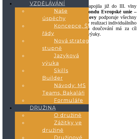
VZDĚLÁVÁNÍ
Naše škola se i v tomto školním roce zapojila již do III. vlny
Naše
doučování.
Třetí vlna je financována z fondu
Evropské unie –
Next Generation EU.
Národní plán obnovy
podporuje všechny
úspěchy
základní a střední školy v České republice v realizaci individuální
ho
Koncepce, ŠVP,
a skupinového doučování žáků. Program doučování má za cíl
řády
zmírnit negativní dopady výluky prezenční výuky.
Nová strategie 2.
Průvodní informativní dopis
stupně
Jazyková
výuka
Informace
Skills
Builder
Post navigation
Návody: MS
Teams, Bakaláři
←
Prvňáčci u voleb
Formuláře
Adaptační kurzy 6. tříd
→
DRUŽINA
Rubriky
O družině
Zážitky ve
družině
Akce školy
Družina
Družinové