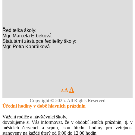
Ředitelka školy:
Mgr. Marcela Erbeková
Statutární zástupce ředitelky školy:
Mgr. Petra Kaprálková
Decrease
Reset
Increase
A
A
A
font
font
size.
font
size.
Copyright © 2025. All Rights Reserved
size.
Úřední hodiny v době hlavních prázdnin
Vážení rodiče a návštěvníci školy,
dovolujeme si Vás informovat, že v období letních prázdnin, tj. v
měsících červenci a srpnu, jsou úřední hodiny pro veřejnost
stanoveny na každé úterý od 9:00 do 12:00 hodin.