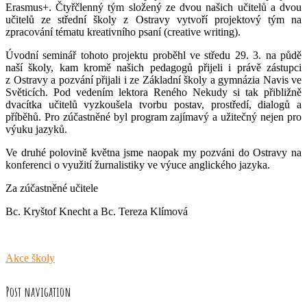
Erasmus+. Čtyřčlenný tým složený ze dvou našich učitelů a dvou
učitelů ze střední školy z Ostravy vytvoří projektový tým na
zpracování tématu kreativního psaní (creative writing).
Úvodní seminář tohoto projektu proběhl ve středu 29. 3. na půdě
naší školy, kam kromě našich pedagogů přijeli i právě zástupci
z Ostravy a pozvání přijali i ze Základní školy a gymnázia Navis ve
Světicích. Pod vedením lektora Reného Nekudy si tak přibližně
dvacítka učitelů vyzkoušela tvorbu postav, prostředí, dialogů a
příběhů. Pro zúčastněné byl program zajímavý a užitečný nejen pro
výuku jazyků.
Ve druhé polovině května jsme naopak my pozváni do Ostravy na
konferenci o využití žurnalistiky ve výuce anglického jazyka.
Za zúčastněné učitele
Bc. Kryštof Knecht a Bc. Tereza Klímová
Akce školy
Post navigation