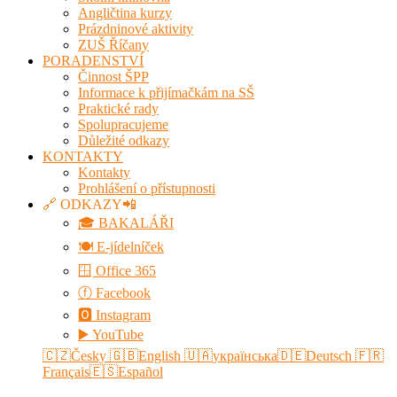
Angličtina kurzy
Prázdninové aktivity
ZUŠ Říčany
PORADENSTVÍ
Činnost ŠPP
Informace k přijímačkám na SŠ
Praktické rady
Spolupracujeme
Důležité odkazy
KONTAKTY
Kontakty
Prohlášení o přístupnosti
🔗 ODKAZY📲
🎓 BAKALÁŘI
🍽️ E-jídelníček
🪟 Office 365
ⓕ Facebook
🅾 Instagram
▶️ YouTube
🇨🇿Česky
🇬🇧English
🇺🇦українська
🇩🇪Deutsch
🇫🇷
Français
🇪🇸Español