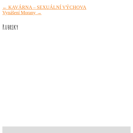
←
KAVÁRNA – SEXUÁLNÍ VÝCHOVA
Vynášení Morany
→
Rubriky
Akce školy
Družina
Informace
Knižní recenze
Naše úspěchy
Práce žáků
Prázdninové aktivity
Rozhovory
Výuka
ZUŠ Říčany