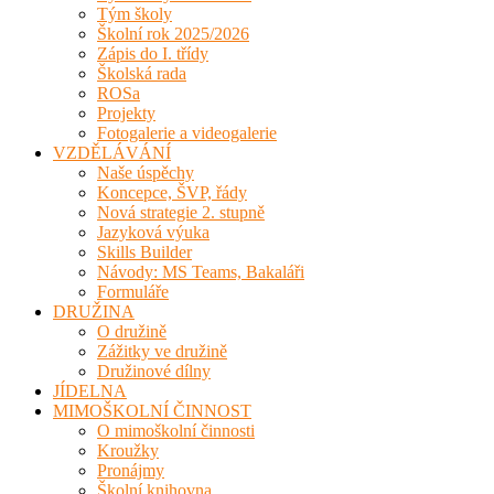
Tým školy
Školní rok 2025/2026
Zápis do I. třídy
Školská rada
ROSa
Projekty
Fotogalerie a videogalerie
VZDĚLÁVÁNÍ
Naše úspěchy
Koncepce, ŠVP, řády
Nová strategie 2. stupně
Jazyková výuka
Skills Builder
Návody: MS Teams, Bakaláři
Formuláře
DRUŽINA
O družině
Zážitky ve družině
Družinové dílny
JÍDELNA
MIMOŠKOLNÍ ČINNOST
O mimoškolní činnosti
Kroužky
Pronájmy
Školní knihovna