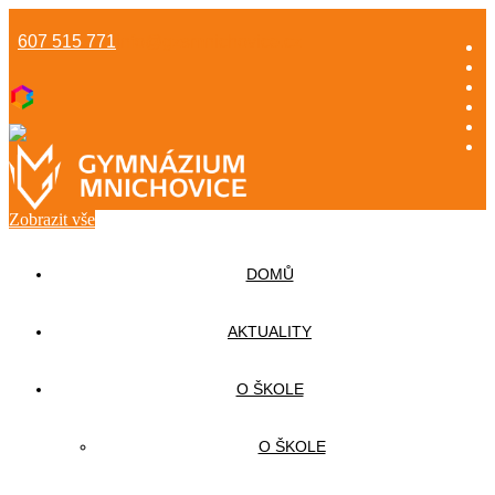
607 515 771
info@gzsmnichovice.cz
Zobrazit vše
DOMŮ
AKTUALITY
O ŠKOLE
O ŠKOLE