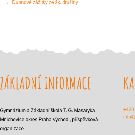
←
Dubnové zážitky ze šk. družiny
navigation
ZÁKLADNÍ INFORMACE
KA
+420
Gymnázium a Základní škola T. G. Masaryka
info
Mnichovice okres Praha-východ., příspěvková
organizace