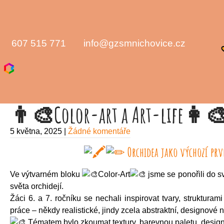
607 515 771
info@gzsmnichovice.cz
👨‍🎨Color-art a Art-life👩‍
5 května, 2025
|
Žádné komentáře
Orchidea jako výchozí prv
Ve výtvarném bloku
Color-Art
jsme se ponořili do s
světa orchidejí.
Žáci 6. a 7. ročníku se nechali inspirovat tvary, strukturami
práce – někdy realistické, jindy zcela abstraktní, designové
Tématem bylo zkoumat textury, barevnou paletu, design 