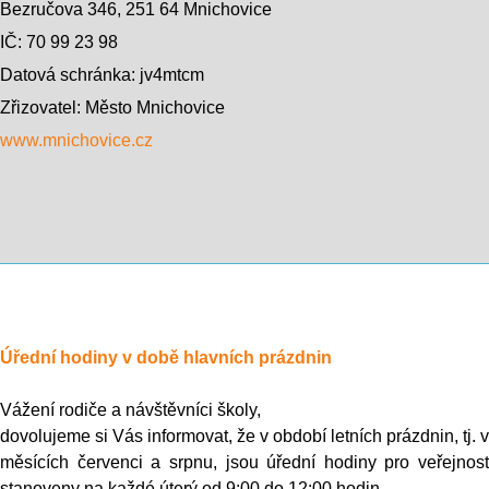
Bezručova 346, 251 64 Mnichovice
IČ: 70 99 23 98
Datová schránka: jv4mtcm
Zřizovatel: Město Mnichovice
www.mnichovice.cz
Úřední hodiny v době hlavních prázdnin
Vážení rodiče a návštěvníci školy,
dovolujeme si Vás informovat, že v období letních prázdnin, tj. v
měsících červenci a srpnu, jsou úřední hodiny pro veřejnost
stanoveny na každé úterý od 9:00 do 12:00 hodin.