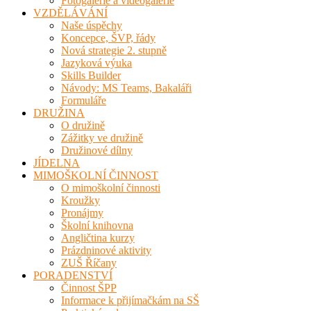
Fotogalerie a videogalerie
VZDĚLÁVÁNÍ
Naše úspěchy
Koncepce, ŠVP, řády
Nová strategie 2. stupně
Jazyková výuka
Skills Builder
Návody: MS Teams, Bakaláři
Formuláře
DRUŽINA
O družině
Zážitky ve družině
Družinové dílny
JÍDELNA
MIMOŠKOLNÍ ČINNOST
O mimoškolní činnosti
Kroužky
Pronájmy
Školní knihovna
Angličtina kurzy
Prázdninové aktivity
ZUŠ Říčany
PORADENSTVÍ
Činnost ŠPP
Informace k přijímačkám na SŠ