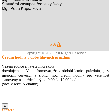
Statutární zástupce ředitelky školy:
Mgr. Petra Kaprálková
Decrease
Reset
Increase
A
A
A
font
font
size.
font
size.
Copyright © 2025. All Rights Reserved
size.
Úřední hodiny v době hlavních prázdnin
Vážení rodiče a návštěvníci školy,
dovolujeme si Vás informovat, že v období letních prázdnin, tj. v
měsících červenci a srpnu, jsou úřední hodiny pro veřejnost
stanoveny na každé úterý od 9:00 do 12:00 hodin.
(více v sekci Aktuality)
X
MENU