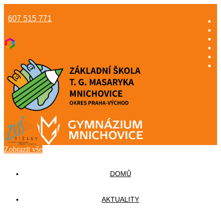
607 515 771
info@gzsmnichovice.cz
Zobrazit vše
DOMŮ
AKTUALITY