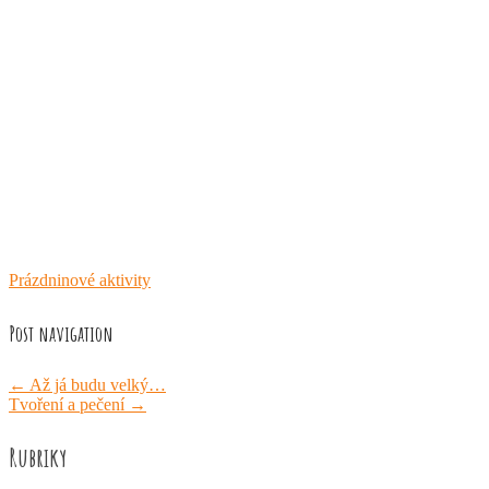
Prázdninové aktivity
Post navigation
←
Až já budu velký…
Tvoření a pečení
→
Rubriky