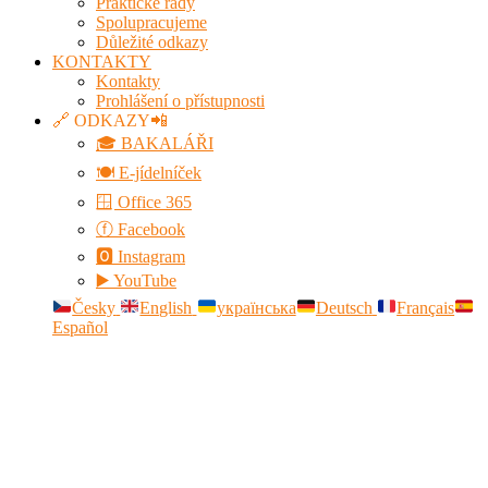
Praktické rady
Spolupracujeme
Důležité odkazy
KONTAKTY
Kontakty
Prohlášení o přístupnosti
🔗 ODKAZY📲
🎓 BAKALÁŘI
🍽️ E-jídelníček
🪟 Office 365
ⓕ Facebook
🅾 Instagram
▶️ YouTube
Česky
English
українська
Deutsch
Français
Español