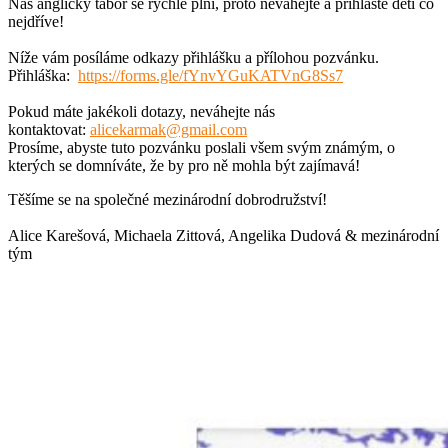
Náš anglický tábor se rychle plní, proto neváhejte a přihlaste děti co
nejdříve!
Níže vám posíláme odkazy přihlášku a přílohou pozvánku.
Přihláška:
https://forms.gle/fYnvYGuKATVnG8Ss7
Pokud máte jakékoli dotazy, neváhejte nás
kontaktovat:
alicekarmak@gmail.com
Prosíme, abyste tuto pozvánku poslali všem svým známým, o
kterých se domníváte, že by pro ně mohla být zajímavá!
Těšíme se na společné mezinárodní dobrodružství!
Alice Karešová, Michaela Zittová, Angelika Dudová & mezinárodní
tým