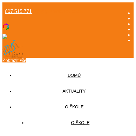
607 515 771
info@gzsmnichovice.cz
Zobrazit vše
DOMŮ
AKTUALITY
O ŠKOLE
O ŠKOLE