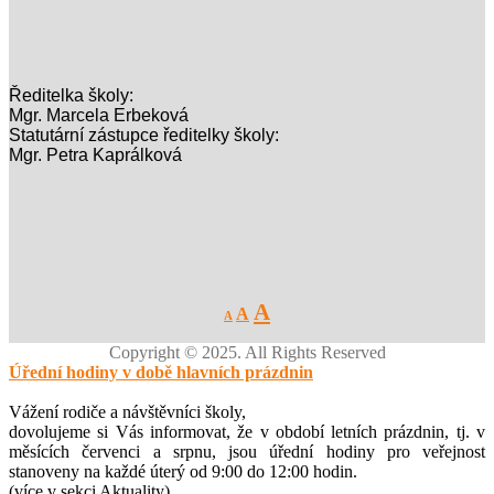
Ředitelka školy:
Mgr. Marcela Erbeková
Statutární zástupce ředitelky školy:
Mgr. Petra Kaprálková
Decrease
Reset
Increase
A
A
A
font
font
size.
font
size.
Copyright © 2025. All Rights Reserved
size.
Úřední hodiny v době hlavních prázdnin
Vážení rodiče a návštěvníci školy,
dovolujeme si Vás informovat, že v období letních prázdnin, tj. v
měsících červenci a srpnu, jsou úřední hodiny pro veřejnost
stanoveny na každé úterý od 9:00 do 12:00 hodin.
(více v sekci Aktuality)