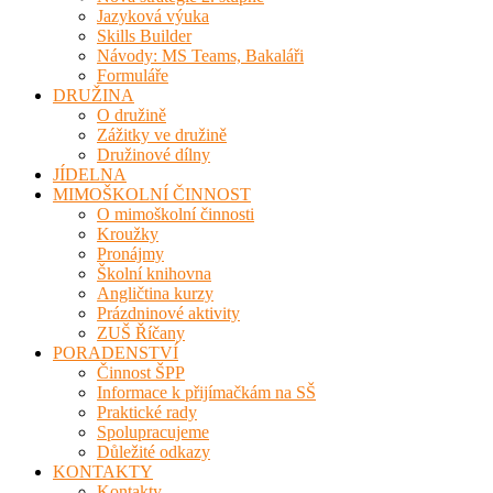
Jazyková výuka
Skills Builder
Návody: MS Teams, Bakaláři
Formuláře
DRUŽINA
O družině
Zážitky ve družině
Družinové dílny
JÍDELNA
MIMOŠKOLNÍ ČINNOST
O mimoškolní činnosti
Kroužky
Pronájmy
Školní knihovna
Angličtina kurzy
Prázdninové aktivity
ZUŠ Říčany
PORADENSTVÍ
Činnost ŠPP
Informace k přijímačkám na SŠ
Praktické rady
Spolupracujeme
Důležité odkazy
KONTAKTY
Kontakty