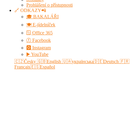
Prohlášení o přístupnosti
🔗 ODKAZY📲
🎓 BAKALÁŘI
🍽️ E-jídelníček
🪟 Office 365
ⓕ Facebook
🅾 Instagram
▶️ YouTube
🇨🇿Česky
🇬🇧English
🇺🇦українська
🇩🇪Deutsch
🇫🇷
Français
🇪🇸Español