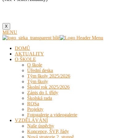
X
MENU
DOMŮ
AKTUALITY
O ŠKOLE
O škole
Úřední deska
Tým školy 2025/2026
Tým školy
Školní rok 2025/2026
Zápis do I. třídy
Školská rada
ROSa
Projekty
Fotogalerie a videogalerie
VZDĚLÁVÁNÍ
Naše úspěchy
Koncepce, ŠVP, řády
Nová strategie 2. stupně