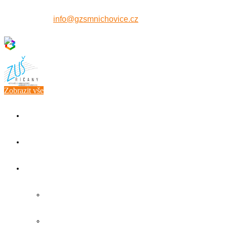
607 515 771
info@gzsmnichovice.cz
Zobrazit vše