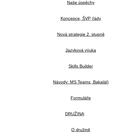
Naše úspěchy
Koncepce, ŠVP, řády
Nová strategie 2. stupně
Jazyková výuka
Skills Builder
Návody: MS Teams, Bakaláři
Formuláře
DRUŽINA
O družině