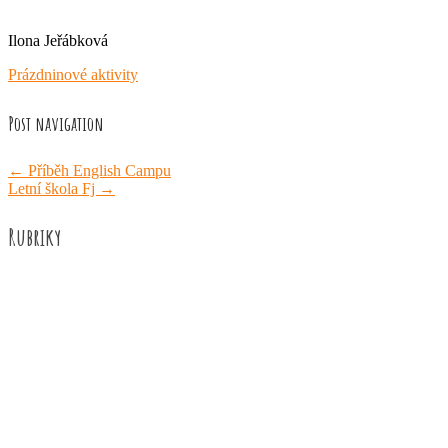
Ilona Jeřábková
Prázdninové aktivity
Post navigation
←
Příběh English Campu
Letní škola Fj
→
Rubriky
Akce školy
Družina
Informace
Knižní recenze
Naše úspěchy
Práce žáků
Prázdninové aktivity
Rozhovory
Výuka
ZUŠ Říčany