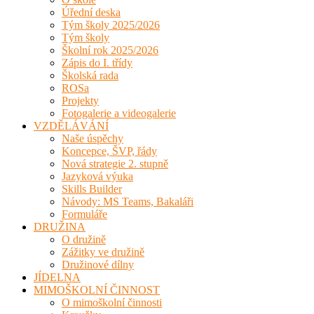
Úřední deska
Tým školy 2025/2026
Tým školy
Školní rok 2025/2026
Zápis do I. třídy
Školská rada
ROSa
Projekty
Fotogalerie a videogalerie
VZDĚLÁVÁNÍ
Naše úspěchy
Koncepce, ŠVP, řády
Nová strategie 2. stupně
Jazyková výuka
Skills Builder
Návody: MS Teams, Bakaláři
Formuláře
DRUŽINA
O družině
Zážitky ve družině
Družinové dílny
JÍDELNA
MIMOŠKOLNÍ ČINNOST
O mimoškolní činnosti