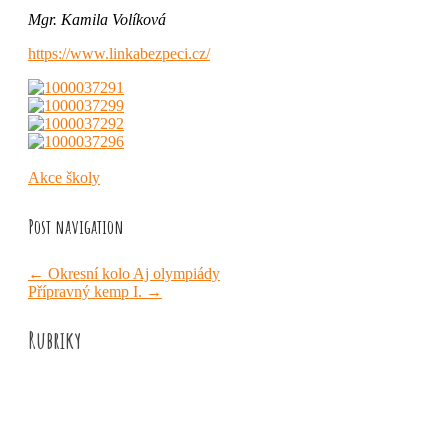
Mgr. Kamila Volíková
https://www.linkabezpeci.cz/
Akce školy
Post navigation
←
Okresní kolo Aj olympiády
Přípravný kemp I.
→
Rubriky
Akce školy
Družina
Informace
Knižní recenze