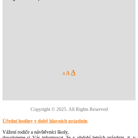
Decrease
Reset
Increase
A
A
A
font
font
size.
font
size.
size.
Copyright © 2025. All Rights Reserved
Úřední hodiny v době hlavních prázdnin
Vážení rodiče a návštěvníci školy,
dovolujeme si Vás informovat, že v období letních prázdnin, tj. v