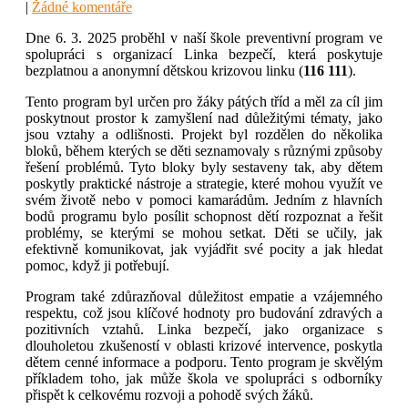
|
Žádné komentáře
Dne 6. 3. 2025 proběhl v naší škole preventivní program ve
spolupráci s organizací Linka bezpečí, která poskytuje
bezplatnou a anonymní dětskou krizovou linku (
116 111
).
Tento program byl určen pro žáky pátých tříd a měl za cíl jim
poskytnout prostor k zamyšlení nad důležitými tématy, jako
jsou vztahy a odlišnosti. Projekt byl rozdělen do několika
bloků, během kterých se děti seznamovaly s různými způsoby
řešení problémů. Tyto bloky byly sestaveny tak, aby dětem
poskytly praktické nástroje a strategie, které mohou využít ve
svém životě nebo v pomoci kamarádům. Jedním z hlavních
bodů programu bylo posílit schopnost dětí rozpoznat a řešit
problémy, se kterými se mohou setkat. Děti se učily, jak
efektivně komunikovat, jak vyjádřit své pocity a jak hledat
pomoc, když ji potřebují.
Program také zdůrazňoval důležitost empatie a vzájemného
respektu, což jsou klíčové hodnoty pro budování zdravých a
pozitivních vztahů. Linka bezpečí, jako organizace s
dlouholetou zkušeností v oblasti krizové intervence, poskytla
dětem cenné informace a podporu. Tento program je skvělým
příkladem toho, jak může škola ve spolupráci s odborníky
přispět k celkovému rozvoji a pohodě svých žáků.