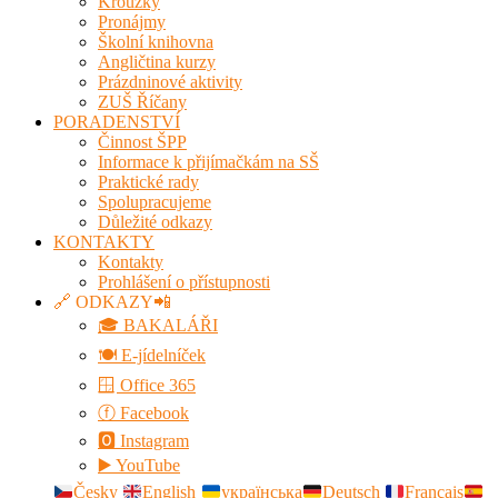
Kroužky
Pronájmy
Školní knihovna
Angličtina kurzy
Prázdninové aktivity
ZUŠ Říčany
PORADENSTVÍ
Činnost ŠPP
Informace k přijímačkám na SŠ
Praktické rady
Spolupracujeme
Důležité odkazy
KONTAKTY
Kontakty
Prohlášení o přístupnosti
🔗 ODKAZY📲
🎓 BAKALÁŘI
🍽️ E-jídelníček
🪟 Office 365
ⓕ Facebook
🅾 Instagram
▶️ YouTube
Česky
English
українська
Deutsch
Français