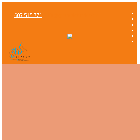
607 515 771
info@gzsmnichovice.cz