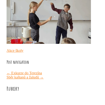
Akce školy
Post navigation
←
Exkurze do Terezína
Sběr kaštanů a žaludů
→
Rubriky
Akce školy
Družina