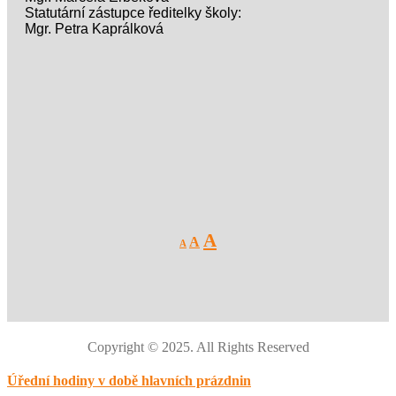
Statutární zástupce ředitelky školy:
Mgr. Petra Kaprálková
Decrease
Reset
Increase
A
A
A
font
font
size.
font
size.
size.
Copyright © 2025. All Rights Reserved
Úřední hodiny v době hlavních prázdnin