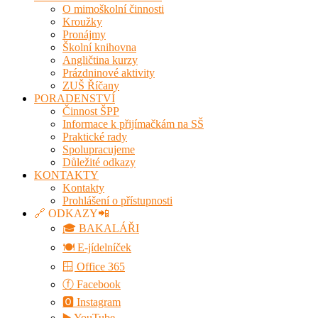
O mimoškolní činnosti
Kroužky
Pronájmy
Školní knihovna
Angličtina kurzy
Prázdninové aktivity
ZUŠ Říčany
PORADENSTVÍ
Činnost ŠPP
Informace k přijímačkám na SŠ
Praktické rady
Spolupracujeme
Důležité odkazy
KONTAKTY
Kontakty
Prohlášení o přístupnosti
🔗 ODKAZY📲
🎓 BAKALÁŘI
🍽️ E-jídelníček
🪟 Office 365
ⓕ Facebook
🅾 Instagram
▶️ YouTube