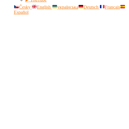
Česky
English
українська
Deutsch
Français
Español