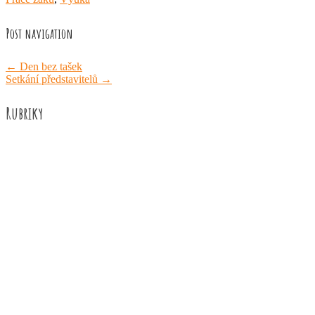
Post navigation
←
Den bez tašek
Setkání představitelů
→
Rubriky
Akce školy
Družina
Informace
Knižní recenze
Naše úspěchy
Práce žáků
Prázdninové aktivity
Rozhovory
Výuka
ZUŠ Říčany