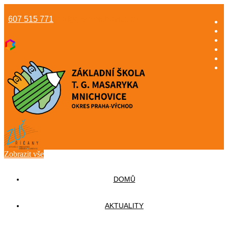
607 515 771
info@gzsmnichovice.cz
Zobrazit vše
DOMŮ
AKTUALITY