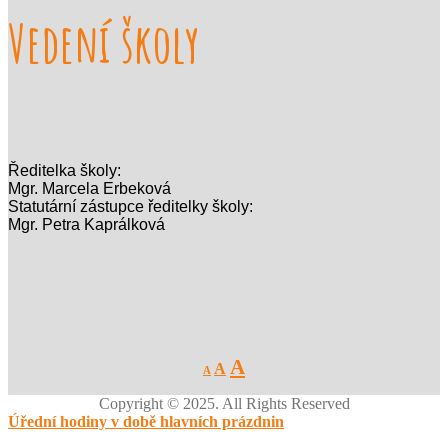
Vedení školy
Ředitelka školy:
Mgr. Marcela Erbeková
Statutární zástupce ředitelky školy:
Mgr. Petra Kaprálková
Decrease
Reset
Increase
A
A
A
font
font
size.
font
size.
Copyright © 2025. All Rights Reserved
size.
Úřední hodiny v době hlavních prázdnin