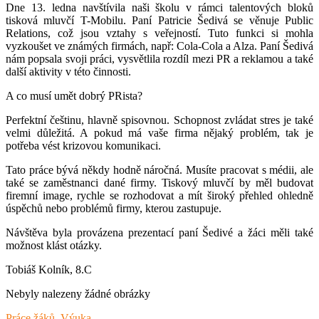
Dne 13. ledna navštívila naši školu v rámci talentových bloků
tisková mluvčí T-Mobilu. Paní Patricie Šedivá se věnuje Public
Relations, což jsou vztahy s veřejností. Tuto funkci si mohla
vyzkoušet ve známých firmách, např: Cola-Cola a Alza. Paní Šedivá
nám popsala svoji práci, vysvětlila rozdíl mezi PR a reklamou a také
další aktivity v této činnosti.
A co musí umět dobrý PRista?
Perfektní češtinu, hlavně spisovnou. Schopnost zvládat stres je také
velmi důležitá. A pokud má vaše firma nějaký problém, tak je
potřeba vést krizovou komunikaci.
Tato práce bývá někdy hodně náročná. Musíte pracovat s médii, ale
také se zaměstnanci dané firmy. Tiskový mluvčí by měl budovat
firemní image, rychle se rozhodovat a mít široký přehled ohledně
úspěchů nebo problémů firmy, kterou zastupuje.
Návštěva byla provázena prezentací paní Šedivé a žáci měli také
možnost klást otázky.
Tobiáš Kolník, 8.C
Nebyly nalezeny žádné obrázky
Práce žáků
,
Výuka