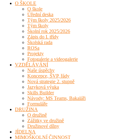
O ŠKOLE
O škole
Úřední deska
Tým školy 2025/2026
Tým školy
Školní rok 2025/2026
Zápis do I. třídy
Školská rada
ROSa
Projekty
Fotogalerie a videogalerie
VZDĚLÁVÁNÍ
Naše úspěchy
Koncepce, ŠVP, řády
Nová strategie 2. stupně
Jazyková výuka
Skills Builder
Návody: MS Teams, Bakaláři
Formuláře
DRUŽINA
O družině
Zážitky ve družině
Družinové dílny
JÍDELNA
MIMOŠKOLNÍ ČINNOST