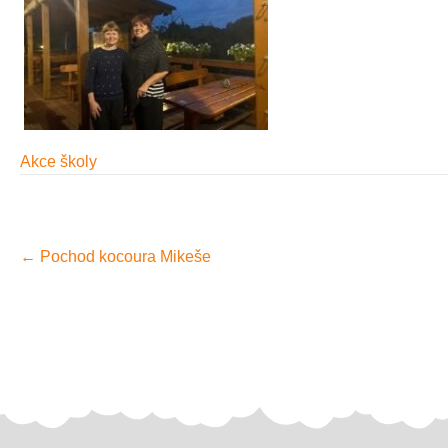
Akce školy
P
←
Pochod kocoura Mikeše
o
s
t
n
a
v
i
g
a
t