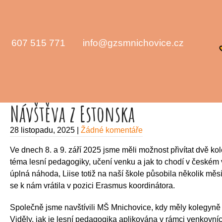
607 515 771
info@gzsmnichovice.cz
Návštěva z Estonska
28 listopadu, 2025
|
Žádné komentáře
Ve dnech 8. a 9. září 2025 jsme měli možnost přivítat dvě kol
téma lesní pedagogiky, učení venku a jak to chodí v české
úplná náhoda, Liise totiž na naší škole působila několik měsí
se k nám vrátila v pozici E
Společně jsme navštívili MŠ Mnichovice, kdy měly kolegyně
Viděly, jak je lesní pedagogika aplikována v rámci venkovníc