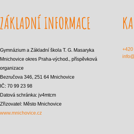
i
o
ZÁKLADNÍ INFORMACE
n
KA
+420
Gymnázium a Základní škola T. G. Masaryka
info
Mnichovice okres Praha-východ., příspěvková
organizace
Bezručova 346, 251 64 Mnichovice
IČ: 70 99 23 98
Datová schránka: jv4mtcm
Zřizovatel: Město Mnichovice
www.mnichovice.cz