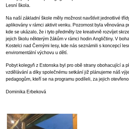
Lesní škola.
Na naší základní škole měly možnost navštívit jednotlivé tříd
aplikovány v rámci aktivit venku. Pozornost byla věnována 
kde se ukázalo, že i tyto předměty lze kreativně rozvíjet skrz
jejich školu některým žákům v rámci hodin Angličtiny. V bo
Kostelci nad Černými lesy, kde nás seznámili s koncepcí le
enviromentální výchovu 
Pobyt kolegyň z Estonska byl pro obě strany obohacující a p
vzdělávání a díky společnému setkání již plánujeme náš v
pedagogům, kteří se na programu podíleli, za jejich otevřenost
Dominika Erbeková