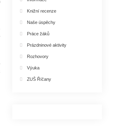
m
Knižní recenze
i
Naše úspěchy
e
Práce žáků
o
Prázdninové aktivity
i
Rozhovory
o
Výuka
á
ZUŠ Říčany