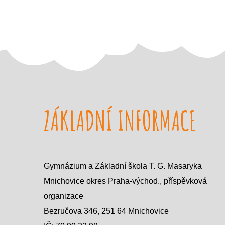
t
n
a
v
i
g
a
t
i
o
ZÁKLADNÍ INFORMACE
n
Gymnázium a Základní škola T. G. Masaryka
Mnichovice okres Praha-východ., příspěvková
organizace
Bezručova 346, 251 64 Mnichovice