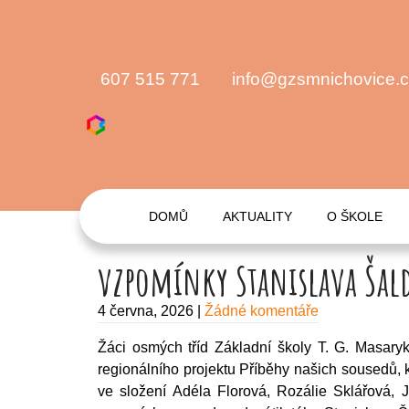
607 515 771
info@gzsmnichovice.
DOMŮ
AKTUALITY
O ŠKOLE
vzpomínky Stanislava Šal
4 června, 2026
|
Žádné komentáře
Žáci osmých tříd Základní školy T. G. Masaryk
regionálního projektu Příběhy našich sousedů, 
ve složení Adéla Florová, Rozálie Sklářová, 