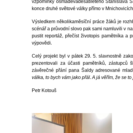
vzpomínky osmadevadesátiletého Stanislava Ša
konce druhé světové války přímo v Mnichovicích
Výsledkem několikaměsíční práce žáků je rozhl
scénář a průvodní slovo pak sami namluvili v n
pustit reportáž, přečíst životopis pamětníka a 
výpovědi.
Celý projekt byl v pátek 29. 5. slavnostně zak
prezentovali za účasti pamětníků, zástupců 
závěrečné přání pana Šaldy adresované mlad
válka, to bych vám jako přál. A já věřím, že se t
Petr Kotouš