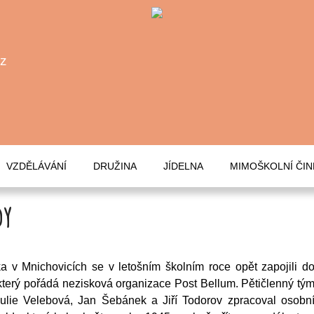
cz
VZDĚLÁVÁNÍ
DRUŽINA
JÍDELNA
MIMOŠKOLNÍ ČI
dy
a v Mnichovicích se v letošním školním roce opět zapojili d
který pořádá nezisková organizace Post Bellum. Pětičlenný tý
Julie Velebová, Jan Šebánek a Jiří Todorov zpracoval osobn