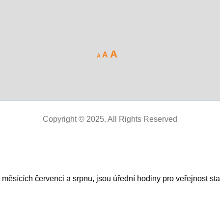
Increase
A
Reset
Decrease
A
A
font
font
font
size.
size.
size.
Copyright © 2025. All Rights Reserved
 v měsících červenci a srpnu, jsou úřední hodiny pro veřejnost s