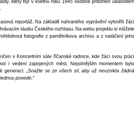
ldy, který byl v květnu roku 1945 osobně přítomen událoste
.
asová reportáž. Na základě nahraného vyprávění vytvořili žác
ahrávacím studiu Českého rozhlasu. Na webu projektu si můžet
prohlédnout fotografie z pamětníkova archivu a z natáčení jeh
ončen v Koncertním sále říčanské radnice, kde žáci svou prác
škol i vedení zapojených měst. Nejsilnějším momentem byl
é generaci:
„Snažte se ze všech sil, aby už nevznikla žádn
o jednou povede.“