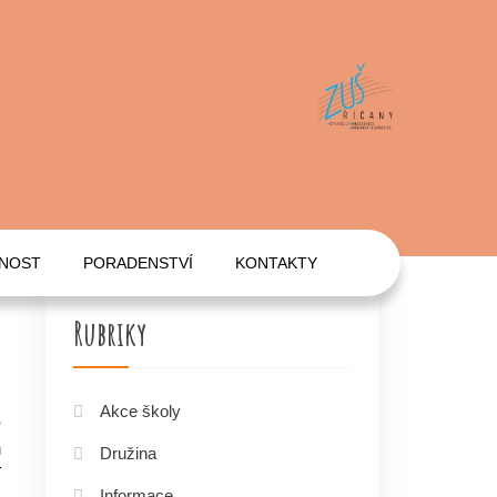
NNOST
PORADENSTVÍ
KONTAKTY
Rubriky
Akce školy
o
m
Družina
í
Informace