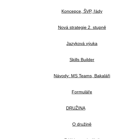
Koncepce, ŠVP, řády
Nová strategie 2. stupně
Jazyková výuka
Skills Builder
Návody: MS Teams, Bakaláři
Formuláře
DRUŽINA
O družině