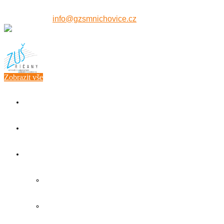
607 515 771
info@gzsmnichovice.cz
Zobrazit vše