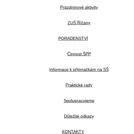
Prázdninové aktivity
ZUŠ Říčany
PORADENSTVÍ
Činnost ŠPP
Informace k přijímačkám na SŠ
Praktické rady
Spolupracujeme
Důležité odkazy
KONTAKTY