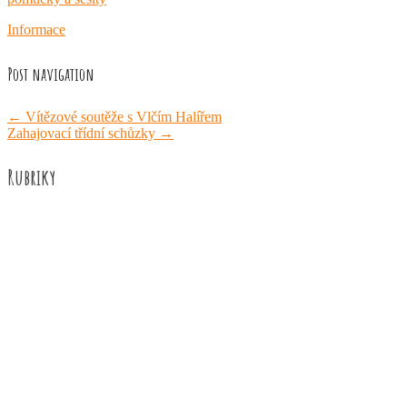
Informace
Post navigation
←
Vítězové soutěže s Vlčím Halířem
Zahajovací třídní schůzky
→
Rubriky
Akce školy
Družina
Informace
Knižní recenze
Naše úspěchy
Práce žáků
Prázdninové aktivity
Rozhovory
Výuka
ZUŠ Říčany