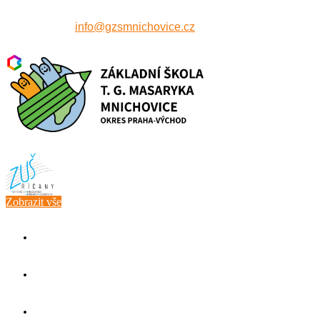
607 515 771
info@gzsmnichovice.cz
Zobrazit vše