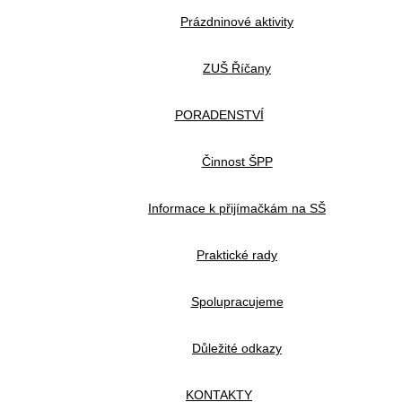
Prázdninové aktivity
ZUŠ Říčany
PORADENSTVÍ
Činnost ŠPP
Informace k přijímačkám na SŠ
Praktické rady
Spolupracujeme
Důležité odkazy
KONTAKTY