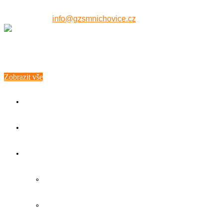
607 515 771
info@gzsmnichovice.cz
Zobrazit vše