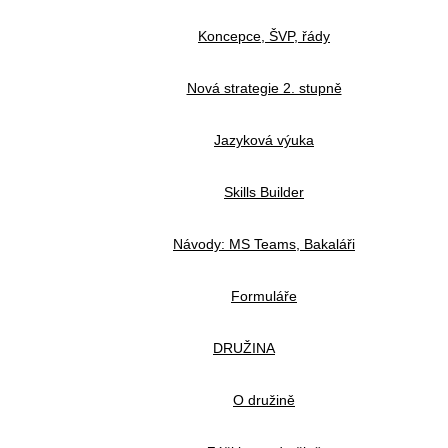
Koncepce, ŠVP, řády
Nová strategie 2. stupně
Jazyková výuka
Skills Builder
Návody: MS Teams, Bakaláři
Formuláře
DRUŽINA
O družině