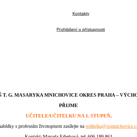
Kontakty
Prohlášení o přístupnosti
Š T. G. MASARYKA MNICHOVICE OKRES PRAHA – VÝCH
PŘIJME
UČITELE/UČITELKU NA 1. STUPEŇ,
nabídky s profesním životopisem zasílejte na
reditelka@zsmnichovice.c
Kontakt: Marcela Erbeková, tel: 606 189 863