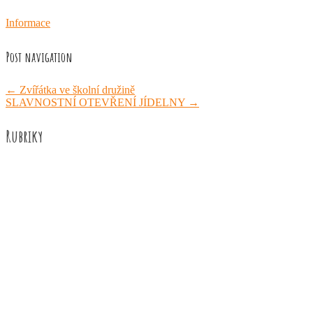
Informace
Post navigation
←
Zvířátka ve školní družině
SLAVNOSTNÍ OTEVŘENÍ JÍDELNY
→
Rubriky
Akce školy
Družina
Informace
Knižní recenze
Naše úspěchy
Práce žáků
Prázdninové aktivity
Rozhovory
Výuka
ZUŠ Říčany