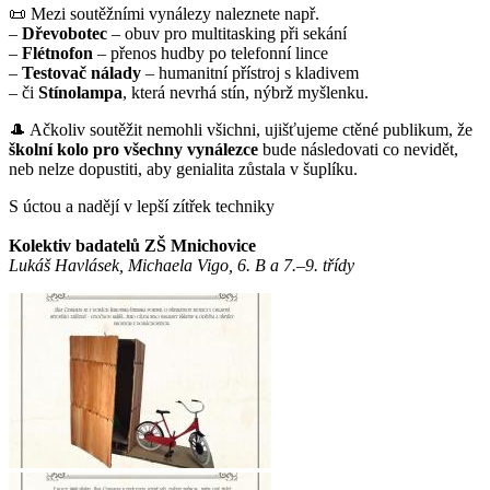
📜 Mezi soutěžními vynálezy naleznete např.
–
Dřevobotec
– obuv pro multitasking při sekání
–
Flétnofon
– přenos hudby po telefonní lince
–
Testovač nálady
– humanitní přístroj s kladivem
– či
Stínolampa
, která nevrhá stín, nýbrž myšlenku.
🎩 Ačkoliv soutěžit nemohli všichni, ujišťujeme ctěné publikum, že
školní kolo pro všechny vynálezce
bude následovati co nevidět,
neb nelze dopustiti, aby genialita zůstala v šuplíku.
S úctou a nadějí v lepší zítřek techniky
Kolektiv badatelů ZŠ Mnichovice
Lukáš Havlásek, Michaela Vigo, 6. B a 7.–9. třídy