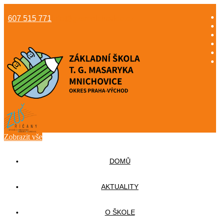
607 515 771
info@gzsmnichovice.cz
Zobrazit vše
DOMŮ
AKTUALITY
O ŠKOLE