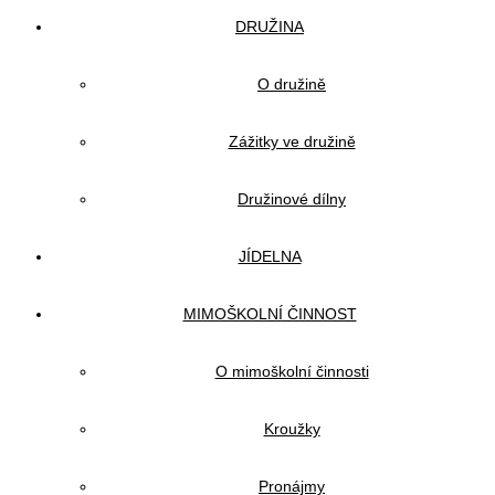
DRUŽINA
O družině
Zážitky ve družině
Družinové dílny
JÍDELNA
MIMOŠKOLNÍ ČINNOST
O mimoškolní činnosti
Kroužky
Pronájmy