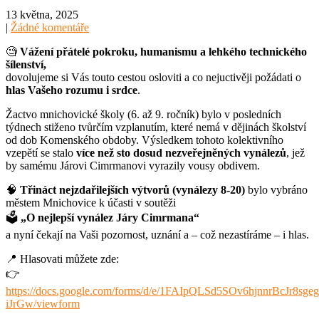
13 května, 2025
|
Žádné komentáře
🧐
Vážení přátelé pokroku, humanismu a lehkého technického
šílenství,
dovolujeme si Vás touto cestou osloviti a co nejuctivěji požádati o
hlas Vašeho rozumu i srdce
.
Žactvo mnichovické školy (6. až 9. ročník) bylo v posledních
týdnech stiženo tvůrčím vzplanutím, které nemá v dějinách školství
od dob Komenského obdoby. Výsledkem tohoto kolektivního
vzepětí se stalo
více než sto dosud nezveřejněných vynálezů
, jež
by samému Járovi Cimrmanovi vyrazily vousy obdivem.
🧠
Třináct nejzdařilejších výtvorů (vynálezy 8-20)
bylo vybráno
městem Mnichovice k účasti v soutěži
🗳️
„O nejlepší vynález Járy Cimrmana“
a nyní čekají na Vaši pozornost, uznání a – což nezastíráme – i hlas.
📍 Hlasovati můžete zde:
👉
https://docs.google.com/forms/d/e/1FAIpQLSd5SOv6hjnnrBcJr8
iJrGw/viewform