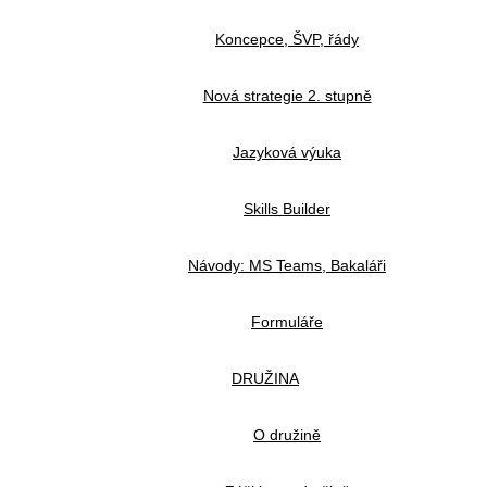
Koncepce, ŠVP, řády
Nová strategie 2. stupně
Jazyková výuka
Skills Builder
Návody: MS Teams, Bakaláři
Formuláře
DRUŽINA
O družině