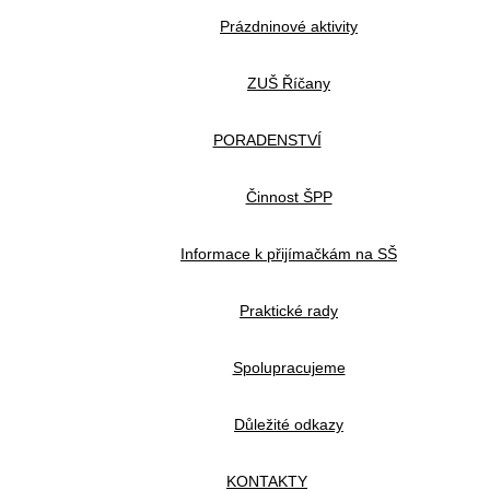
Prázdninové aktivity
ZUŠ Říčany
PORADENSTVÍ
Činnost ŠPP
Informace k přijímačkám na SŠ
Praktické rady
Spolupracujeme
Důležité odkazy
KONTAKTY