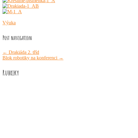
Výuka
Post navigation
←
Drakiáda 2. tříd
Blok robotiky na konferenci
→
Rubriky
Akce školy
Družina
Informace
Knižní recenze
Naše úspěchy
Práce žáků
Prázdninové aktivity
Rozhovory
Výuka
ZUŠ Říčany