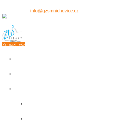
607 515 771
info@gzsmnichovice.cz
Zobrazit vše