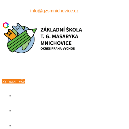
607 515 771
info@gzsmnichovice.cz
Zobrazit vše