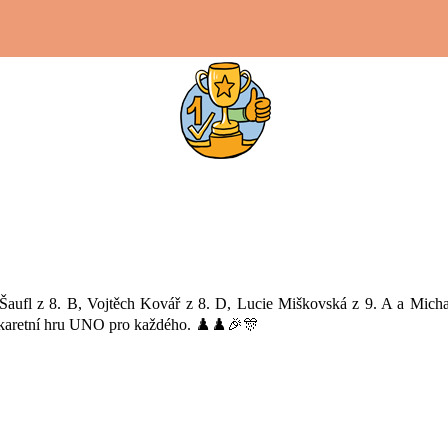
t Šaufl z 8. B, Vojtěch Kovář z 8. D, Lucie Miškovská z 9. A a Micha
a karetní hru UNO pro každého. ♟️♟️🎉🎊