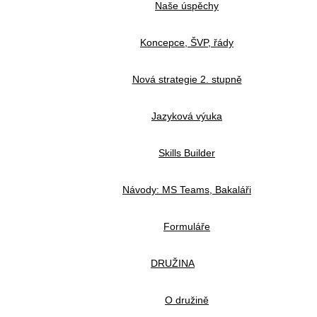
Naše úspěchy
Koncepce, ŠVP, řády
Nová strategie 2. stupně
Jazyková výuka
Skills Builder
Návody: MS Teams, Bakaláři
Formuláře
DRUŽINA
O družině