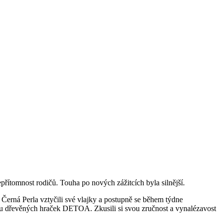
epřítomnost rodičů. Touha po nových zážitcích byla silnější.
 Černá Perla vztyčili své vlajky a postupně se během týdne
obnu dřevěných hraček DETOA. Zkusili si svou zručnost a vynalézavost