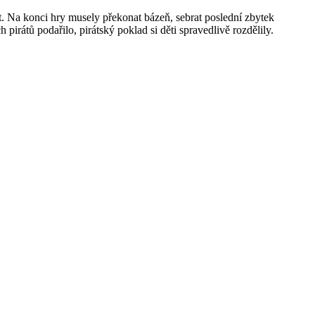
st. Na konci hry musely překonat bázeň, sebrat poslední zbytek
irátů podařilo, pirátský poklad si děti spravedlivě rozdělily.