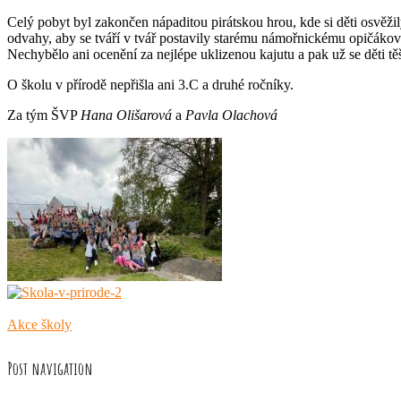
Celý pobyt byl zakončen nápaditou pirátskou hrou, kde si děti osvěžil
odvahy, aby se tváří v tvář postavily starému námořnickému opičákovi 
Nechybělo ani ocenění za nejlépe uklizenou kajutu a pak už se děti tě
O školu v přírodě nepřišla ani 3.C a druhé ročníky.
Za tým ŠVP
Hana Olišarová
a
Pavla Olachová
Akce školy
Post navigation