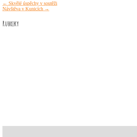
←
Skvělé úspěchy v soutěži
Návštěva v Kunicích
→
Rubriky
Akce školy
Družina
Informace
Knižní recenze
Naše úspěchy
Práce žáků
Prázdninové aktivity
Rozhovory
Výuka
ZUŠ Říčany