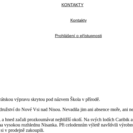
KONTAKTY
Kontakty
Prohlášení o přístupnosti
irátskou výpravu skrytou pod názvem Škola v přírodě.
brodružství do Nové Vsi nad Nisou. Nevadila jim ani absence moře, ani n
a hned začali prozkoumávat nejbližší okolí. Na svých lodích Caribik a
 i na vysokou rozhlednu Nisanka. Při celodenním výletě navštívili výr
si v prodejně zakoupili.