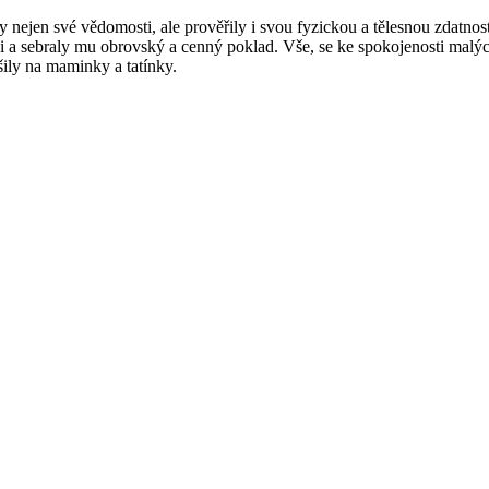
y nejen své vědomosti, ale prověřily i svou fyzickou a tělesnou zdatno
a sebraly mu obrovský a cenný poklad. Vše, se ke spokojenosti malých p
šily na maminky a tatínky.