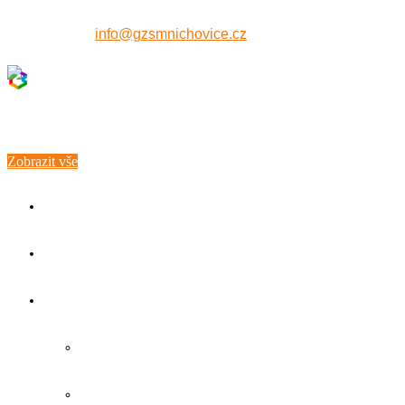
607 515 771
info@gzsmnichovice.cz
Zobrazit vše