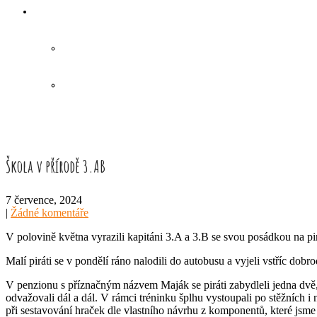
Škola v přírodě 3.AB
7 července, 2024
|
Žádné komentáře
V polovině května vyrazili kapitáni 3.A a 3.B se svou posádkou na p
Malí piráti se v pondělí ráno nalodili do autobusu a vyjeli vstříc do
V penzionu s příznačným názvem Maják se piráti zabydleli jedna dvě, 
odvažovali dál a dál. V rámci tréninku šplhu vystoupali po stěžních
při sestavování hraček dle vlastního návrhu z komponentů, které jsme 