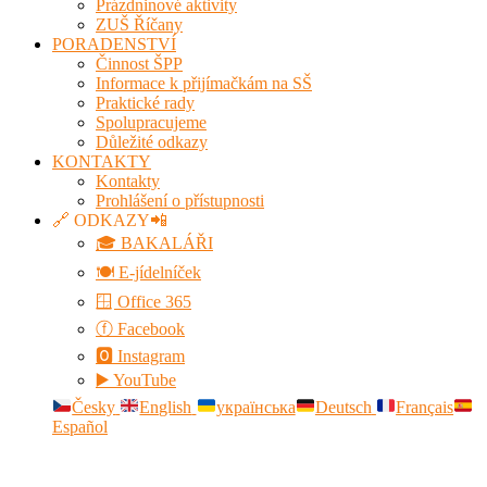
Prázdninové aktivity
ZUŠ Říčany
PORADENSTVÍ
Činnost ŠPP
Informace k přijímačkám na SŠ
Praktické rady
Spolupracujeme
Důležité odkazy
KONTAKTY
Kontakty
Prohlášení o přístupnosti
🔗 ODKAZY📲
🎓 BAKALÁŘI
🍽️ E-jídelníček
🪟 Office 365
ⓕ Facebook
🅾 Instagram
▶️ YouTube
Česky
English
українська
Deutsch
Français
Español