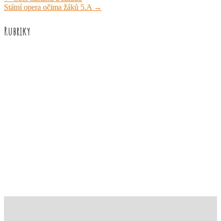
Státní opera očima žáků 5.A
→
Rubriky
Akce školy
Družina
Informace
Knižní recenze
Naše úspěchy
Práce žáků
Prázdninové aktivity
Rozhovory
Výuka
ZUŠ Říčany