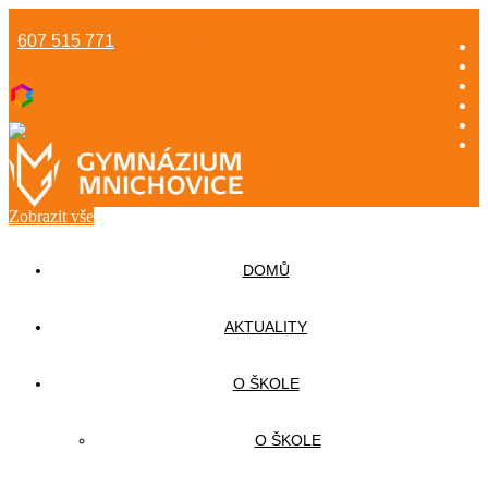
607 515 771
info@gzsmnichovice.cz
Zobrazit vše
DOMŮ
AKTUALITY
O ŠKOLE
O ŠKOLE