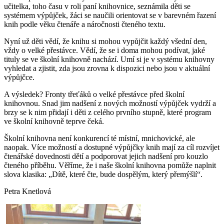
učitelka, toho času v roli paní knihovnice, seznámila děti se
systémem výpůjček, žáci se naučili orientovat se v barevném řazení
knih podle věku čtenáře a náročnosti čteného textu.
Nyní už děti vědí, že knihu si mohou vypůjčit každý všední den,
vždy o velké přestávce. Vědí, že se i doma mohou podívat, jaké
tituly se ve školní knihovně nachází. Umí si je v systému knihovny
vyhledat a zjistit, zda jsou zrovna k dispozici nebo jsou v aktuální
výpůjčce.
A výsledek? Fronty třeťáků o velké přestávce před školní
knihovnou. Snad jim nadšení z nových možností výpůjček vydrží a
brzy se k nim přidají i děti z celého prvního stupně, které program
ve školní knihovně teprve čeká.
Školní knihovna není konkurencí té místní, mnichovické, ale
naopak. Více možností a dostupné výpůjčky knih mají za cíl rozvíjet
čtenářské dovednosti dětí a podporovat jejich nadšení pro kouzlo
čteného příběhu. Věříme, že i naše školní knihovna pomůže naplnit
slova klasika: „Dítě, které čte, bude dospělým, který přemýšlí“.
Petra Knetlová