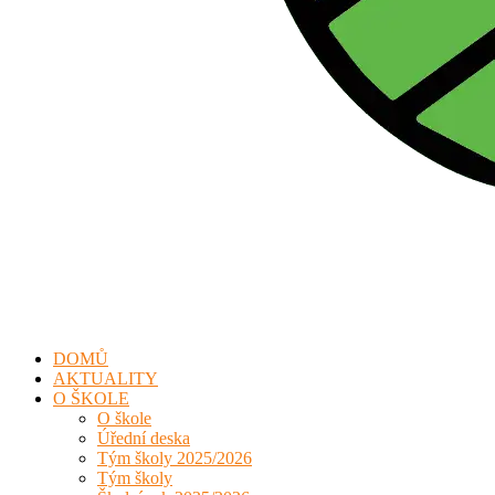
DOMŮ
AKTUALITY
O ŠKOLE
O škole
Úřední deska
Tým školy 2025/2026
Tým školy