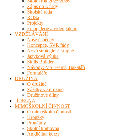
Školní rok 2025/2026
Zápis do I. třídy
Školská rada
ROSa
Projekty
Fotogalerie a videogalerie
VZDĚLÁVÁNÍ
Naše úspěchy
Koncepce, ŠVP, řády
Nová strategie 2. stupně
Jazyková výuka
Skills Builder
Návody: MS Teams, Bakaláři
Formuláře
DRUŽINA
O družině
Zážitky ve družině
Družinové dílny
JÍDELNA
MIMOŠKOLNÍ ČINNOST
O mimoškolní činnosti
Kroužky
Pronájmy
Školní knihovna
Angličtina kurzy