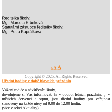
Ředitelka školy:
Mgr. Marcela Erbeková
Statutární zástupce ředitelky školy:
Mgr. Petra Kaprálková
Decrease
Reset
Increase
A
A
A
font
font
size.
font
size.
Copyright © 2025. All Rights Reserved
size.
Úřední hodiny v době hlavních prázdnin
Vážení rodiče a návštěvníci školy,
dovolujeme si Vás informovat, že v období letních prázdnin, tj. v
měsících červenci a srpnu, jsou úřední hodiny pro veřejnost
stanoveny na každé úterý od 9:00 do 12:00 hodin.
(více v sekci Aktuality)