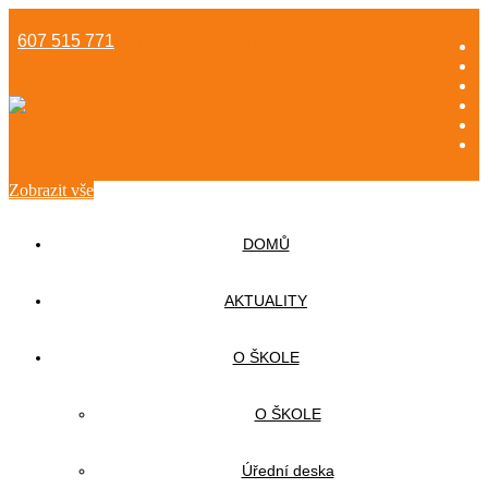
607 515 771
info@gzsmnichovice.cz
Zobrazit vše
DOMŮ
AKTUALITY
O ŠKOLE
O ŠKOLE
Úřední deska