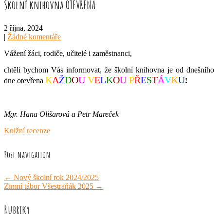
Školní knihovna OTEVŘENA
2 října, 2024
|
Žádné komentáře
Vážení žáci, rodiče, učitelé i zaměstnanci,
chtěli bychom Vás informovat, že školní knihovna je od dnešního
K
A
Ž
D
O
U
V
E
L
K
O
U
P
Ř
E
S
T
Á
V
K
U
dne otevřena
!
Mgr. Hana Olišarová a Petr Mareček
Knižní recenze
Post navigation
←
Nový školní rok 2024/2025
Zimní tábor Všestraňák 2025
→
Rubriky