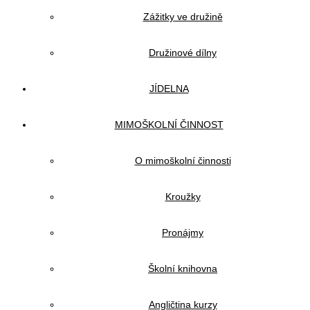
Zážitky ve družině
Družinové dílny
JÍDELNA
MIMOŠKOLNÍ ČINNOST
O mimoškolní činnosti
Kroužky
Pronájmy
Školní knihovna
Angličtina kurzy