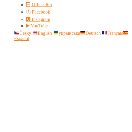
🪟 Office 365
ⓕ Facebook
🅾 Instagram
▶️ YouTube
Česky
English
українська
Deutsch
Français
Español