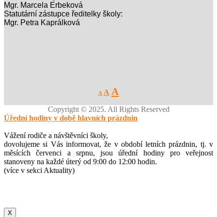
Mgr. Marcela Erbeková
Statutární zástupce ředitelky školy:
Mgr. Petra Kaprálková
Decrease
Reset
Increase
A
A
A
font
font
size.
font
size.
Copyright © 2025. All Rights Reserved
size.
Úřední hodiny v době hlavních prázdnin
Vážení rodiče a návštěvníci školy,
dovolujeme si Vás informovat, že v období letních prázdnin, tj. v
měsících červenci a srpnu, jsou úřední hodiny pro veřejnost
stanoveny na každé úterý od 9:00 do 12:00 hodin.
(více v sekci Aktuality)
X