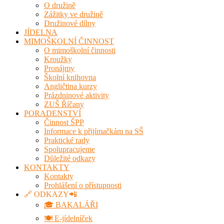
O družině
Zážitky ve družině
Družinové dílny
JÍDELNA
MIMOŠKOLNÍ ČINNOST
O mimoškolní činnosti
Kroužky
Pronájmy
Školní knihovna
Angličtina kurzy
Prázdninové aktivity
ZUŠ Říčany
PORADENSTVÍ
Činnost ŠPP
Informace k přijímačkám na SŠ
Praktické rady
Spolupracujeme
Důležité odkazy
KONTAKTY
Kontakty
Prohlášení o přístupnosti
🔗 ODKAZY📲
🎓 BAKALÁŘI
🍽️ E-jídelníček