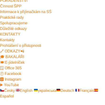
PORADENSTVÍ
Činnost ŠPP
Informace k přijímačkám na SŠ
Praktické rady
Spolupracujeme
Důležité odkazy
KONTAKTY
Kontakty
Prohlášení o přístupnosti
🔗 ODKAZY📲
🎓 BAKALÁŘI
🍽️ E-jídelníček
🪟 Office 365
ⓕ Facebook
🅾 Instagram
▶️ YouTube
Česky
English
українська
Deutsch
Français
Español