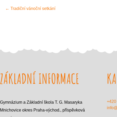
P
←
Tradiční vánoční setkání
o
s
t
n
a
v
i
g
a
t
i
o
ZÁKLADNÍ INFORMACE
n
KA
+420
Gymnázium a Základní škola T. G. Masaryka
info
Mnichovice okres Praha-východ., příspěvková