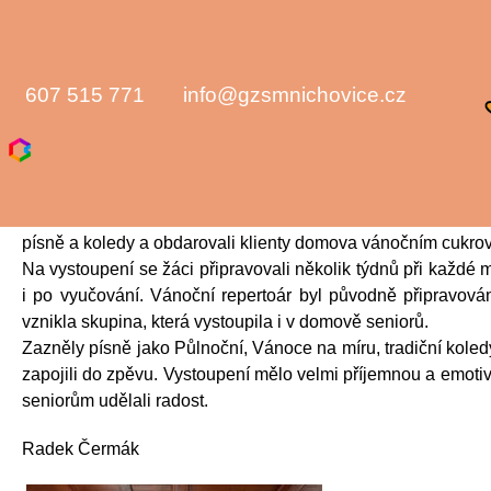
Vánoční zpívání v DS Blaník
607 515 771
info@gzsmnichovice.cz
11 ledna, 2026
|
Žádné komentáře
Školní pěvecký sbor ze Základní školy T. G. Masaryka Mn
vystoupil v předvánočním čase v Domově seniorů Blaník v
písně a koledy a obdarovali klienty domova vánočním cukrov
Na vystoupení se žáci připravovali několik týdnů při každé 
i po vyučování. Vánoční repertoár byl původně připravová
vznikla skupina, která vystoupila i v domově seniorů.
Zazněly písně jako Půlnoční, Vánoce na míru, tradiční koledy
zapojili do zpěvu. Vystoupení mělo velmi příjemnou a emotiv
seniorům udělali radost.
Radek Čermák