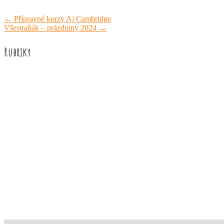
←
Přípravné kurzy Aj Cambridge
Všestraňák – prázdniny 2024
→
Rubriky
Akce školy
Družina
Informace
Knižní recenze
Naše úspěchy
Práce žáků
Prázdninové aktivity
Rozhovory
Výuka
ZUŠ Říčany