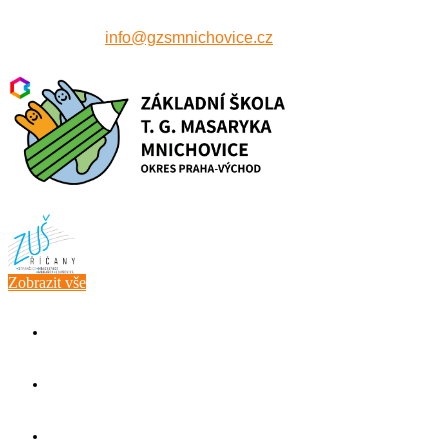
607 515 771
info@gzsmnichovice.cz
Zobrazit vše