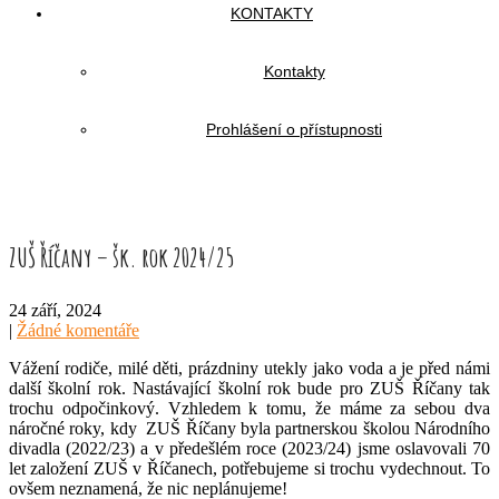
KONTAKTY
Kontakty
Prohlášení o přístupnosti
ZUŠ Říčany – šk. rok 2024/25
24 září, 2024
|
Žádné komentáře
Vážení rodiče, milé děti, prázdniny utekly jako voda a je před námi
další školní rok. Nastávající školní rok bude pro ZUŠ Říčany tak
trochu odpočinkový. Vzhledem k tomu, že máme za sebou dva
náročné roky, kdy ZUŠ Říčany byla partnerskou školou Národního
divadla (2022/23) a v předešlém roce (2023/24) jsme oslavovali 70
let založení ZUŠ v Říčanech, potřebujeme si trochu vydechnout. To
ovšem neznamená, že nic neplánujeme!