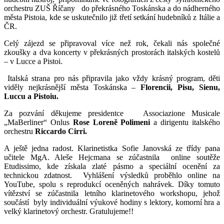
orchestru ZUŠ Říčany do překrásného Toskánska a do nádherného
města Pistoia, kde se uskutečnilo již třetí setkání hudebníků z Itálie a
ČR.
Celý zájezd se připravoval více než rok, čekali nás společné
zkoušky a dva koncerty v překrásných prostorách italských kostelů
– v Lucce a Pistoi.
Italská strana pro nás připravila jako vždy krásný program, děti
viděly nejkrásnější města Toskánska –
Florencii, Pisu, Sienu,
Luccu a Pistoiu.
Za pozvání děkujeme presidentce Associazione Musicale
„MaBerliner“ Onlus
Rose Loreně Polimeni
a dirigentu italského
orchestru
Riccardo Cirri.
A ještě jedna radost. Klarinetistka Sofie Janovská ze třídy pana
učitele MgA. Aleše Hejcmana se zúčastnila online soutěže
Etudissimo, kde získala zlaté pásmo a speciální ocenění za
technickou zdatnost. Vyhlášení výsledků proběhlo online na
YouTube, spolu s reprodukcí oceněných nahrávek. Díky tomuto
vítězství se zúčastnila letního klarinetového workshopu, jehož
součástí byly individuální výukové hodiny s lektory, komorní hra a
velký klarinetový orchestr. Gratulujeme!!