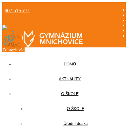
607 515 771
info@gzsmnichovice.cz
Zobrazit vše
DOMŮ
AKTUALITY
O ŠKOLE
O ŠKOLE
Úřední deska