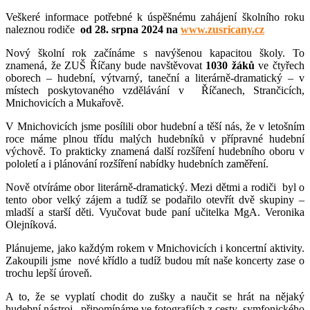
Veškeré informace potřebné k úspěšnému zahájení školního roku
naleznou rodiče
od 28. srpna 2024 na
www.zusricany.cz
Nový školní rok začínáme s navýšenou kapacitou školy. To
znamená, že ZUŠ Říčany bude navštěvovat
1030 žáků
ve čtyřech
oborech – hudební, výtvarný, taneční a literárně-dramatický – v
místech poskytovaného vzdělávání v Říčanech, Strančicích,
Mnichovicích a Mukařově.
V Mnichovicích jsme posílili obor hudební a těší nás, že v letošním
roce máme plnou třídu malých hudebníků v přípravné hudební
výchově. To prakticky znamená další rozšíření hudebního oboru v
pololetí a i plánování rozšíření nabídky hudebních zaměření.
Nově otvíráme obor literárně-dramatický. Mezi dětmi a rodiči byl o
tento obor velký zájem a tudíž se podařilo otevřít dvě skupiny –
mladší a starší děti. Vyučovat bude paní učitelka MgA. Veronika
Olejníková.
Plánujeme, jako každým rokem v Mnichovicích i koncertní aktivity.
Zakoupili jsme nové křídlo a tudíž budou mít naše koncerty zase o
trochu lepší úroveň.
A to, že se vyplatí chodit do zušky a naučit se hrát na nějaký
hudební nástroj, připomínáme ve fotografiích z cesty symfonického