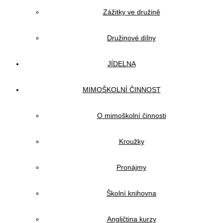
Zážitky ve družině
Družinové dílny
JÍDELNA
MIMOŠKOLNÍ ČINNOST
O mimoškolní činnosti
Kroužky
Pronájmy
Školní knihovna
Angličtina kurzy